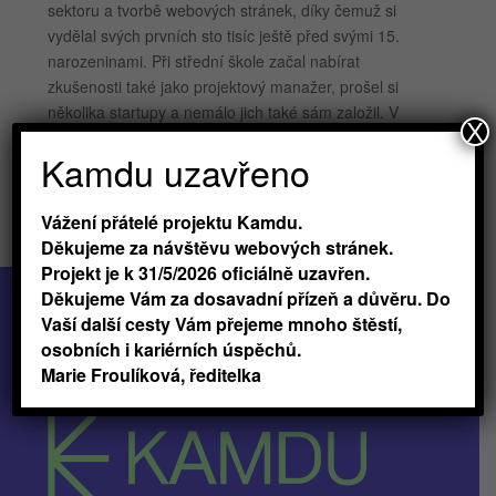
sektoru a tvorbě webových stránek, díky čemuž si
vydělal svých prvních sto tisíc ještě před svými 15.
narozeninami. Při střední škole začal nabírat
zkušenosti také jako projektový manažer, prošel si
několika startupy a nemálo jich také sám založil. V
X
roce 2017 přednášel na konferenci TEDx@Youth v
Kamdu uzavřeno
Praze. Dnes se Tadeáš věnuje udržitelnému
knihkupectví Reknihy – vlastní platformě, která
umožňuje čtenářům sdílet a nakupovat knihy z druhé
Vážení přátelé projektu Kamdu.
ruky – čtenáři tak šetří nejen své peněženky, ale i
Děkujeme za návštěvu webových stránek.
planetu.
Projekt je k 31/5/2026 oficiálně uzavřen.
Děkujeme Vám za dosavadní přízeň a důvěru. Do
Vaší další cesty Vám přejeme mnoho štěstí,
osobních i kariérních úspěchů.
Marie Froulíková, ředitelka