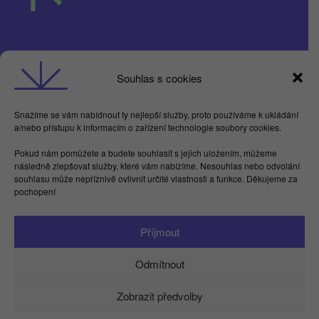
Obchodní podmínky
Souhlas s cookies
GDPR
Snažíme se vám nabídnout ty nejlepší služby, proto používáme k ukládání
a/nebo přístupu k informacím o zařízení technologie soubory cookies.
Butterflies For Future, z.ú. Londýnská 254/7,
Pokud nám pomůžete a budete souhlasit s jejich uložením, můžeme
Vinohrady
následně zlepšovat služby, které vám nabízíme. Nesouhlas nebo odvolání
Praha 2 120 00
souhlasu může nepříznivě ovlivnit určité vlastnosti a funkce. Děkujeme za
IČ 17615755
pochopení
Facebook
LinkedIn
Instagram
YouTube
Spotify
TikTok
Příjmout
info@kamdu.cz
Odmítnout
Zobrazit předvolby