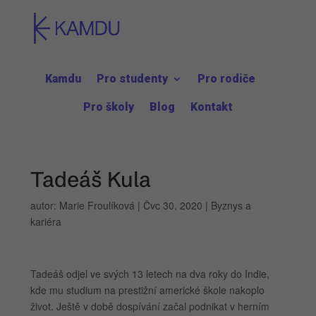
Kamdu
Pro studenty
Pro rodiče
Pro školy
Blog
Kontakt
Tadeáš Kula
autor:
Marie Froulíková
|
Čvc 30, 2020
|
Byznys a
kariéra
Tadeáš odjel ve svých 13 letech na dva roky do Indie,
kde mu studium na prestižní americké škole nakoplo
život. Ještě v době dospívání začal podnikat v herním