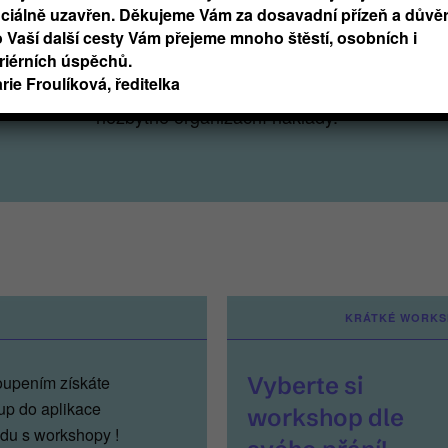
iciálně uzavřen. Děkujeme Vám za dosavadní přízeň a důvěr
 na poznávání praxe a praktické osvojování dovedností. 
 Vaší další cesty Vám přejeme mnoho štěstí, osobních i
, když mu účast na workshopech umožníte a jejich cenu
riérních úspěchů.
 workshopů jsou symbolické, našemu studentskému proje
rie Froulíková, ředitelka
nezbytné organizační náklady.
KRÁTKÉ WORK
upením získáte
Vyberte si
tup do aplikace
workshop dle
u s workshopy !