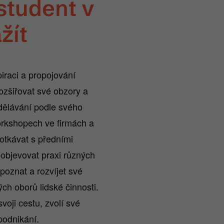
student v
žít
iraci a propojování
 rozšiřovat své obzory a
dělávání podle svého
orkshopech ve firmách a
otkávat s předními
 objevovat praxi různých
oznat a rozvíjet své
ých oborů lidské činnosti.
oji cestu, zvolí své
 podnikání.