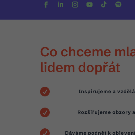
Co chceme ml
lidem dopřát

Inspirujeme a vzděl

Rozšiřujeme obzory a

Dáváme podnět k objevení