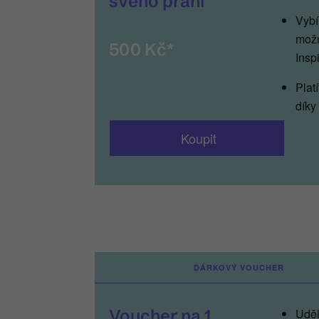
svého přání
Vybí
možn
500 Kč*
Inspi
Plat
díky
Koupit
__
DÁRKOVÝ VOUCHER
Voucher na 1
Uděl