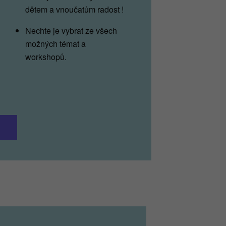
dětem a vnoučatům radost !
Nechte je vybrat ze všech
možných témat a
workshopů.