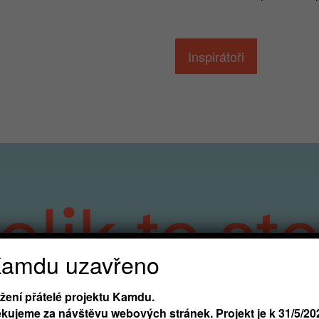
Inspirátoři
olik to sto
amdu uzavřeno
žení přátelé projektu Kamdu.
- či vysokoškoláka bude přínosné, když své studium dop
kujeme za návštěvu webových stránek. Projekt je k 31/5/20