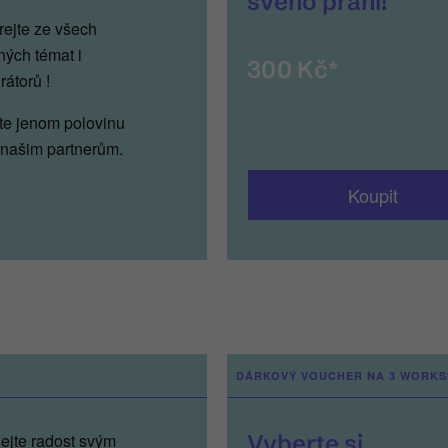
svého přání!
rejte ze všech
ých témat i
300 Kč*
rátorů !
íte jenom polovinu
 našim partnerům.
Koupit
DÁRKOVÝ VOUCHER NA 3 WORK
ejte radost svým
Vyberte si