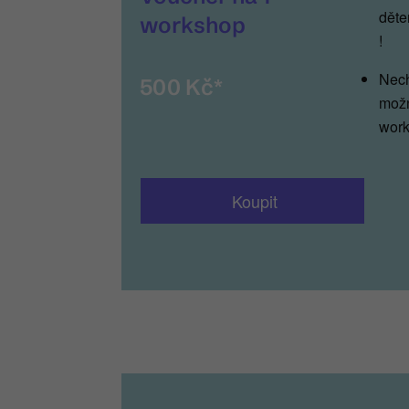
děte
workshop
!
Nech
500 Kč*
možn
work
Koupit