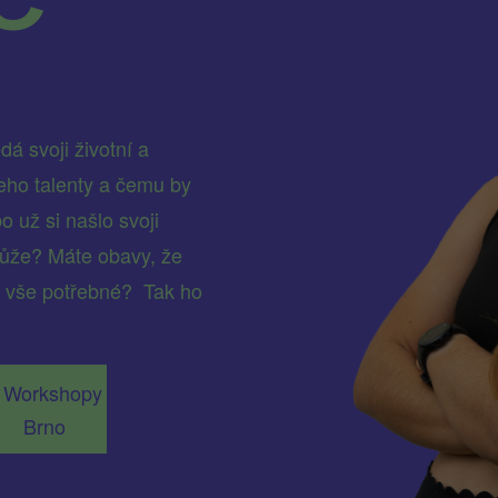
á svoji životní a
 jeho talenty a čemu by
 už si našlo svoji
emůže? Máte obavy, že
a vše potřebné? Tak ho
Workshopy
Brno