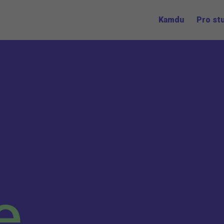
Kamdu
Pro st
e