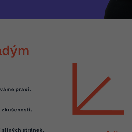
adým
áváme praxí.
 zkušenosti.
 silných stránek.