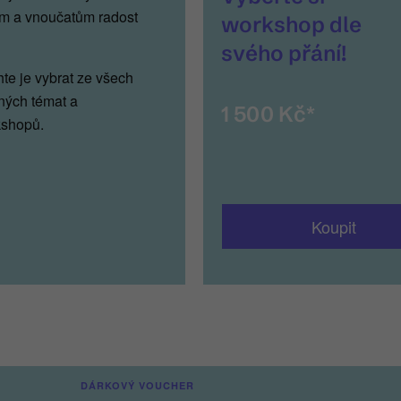
m a vnoučatům radost
workshop dle
svého přání!
te je vybrat ze všech
ých témat a
1 500 Kč*
shopů.
Koupit
__
DÁRKOVÝ VOUCHER