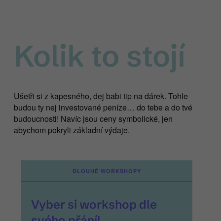
Kolik to stojí
Ušetři si z kapesného, dej babi tip na dárek. Tohle
budou ty nej investované peníze… do tebe a do tvé
budoucnosti! Navíc jsou ceny symbolické, jen
abychom pokryli základní výdaje.
DLOUHÉ WORKSHOPY
Vyber si workshop dle
svého přání!