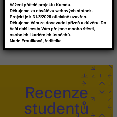
Vážení přátelé projektu Kamdu.
Nech je vybrat ze všech možných
Děkujeme za návštěvu webových stránek.
témat workshopů.
Projekt je k 31/5/2026 oficiálně uzavřen.
Děkujeme Vám za dosavadní přízeň a důvěru. Do
Vyzkoušej a ochutnej náš krátký
Vaší další cesty Vám přejeme mnoho štěstí,
workshop
osobních i kariérních úspěchů.
Marie Froulíková, ředitelka
Recenze
studentů