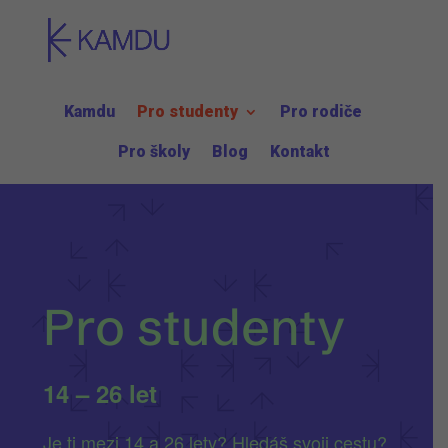
Kamdu
Pro studenty
Pro rodiče
Pro školy
Blog
Kontakt
Pro studenty
14 – 26 let
Je ti mezi 14 a 26 lety? Hledáš svoji cestu?