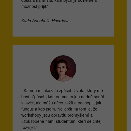
možnost přijít.”
Karin Annabella Havrdová
,,Kamdu mi ukázalo způsob života, který mě
baví. Způsob, kde nemusím jen nudně sedět
v lavici, ale můžu něco zažít a pochopit, jak
funguji a kdo jsem. Nejlepší na tom je, že
workshopy jsou opravdu promyšlené a
uzpůsobené nám, studentům, kteří se chtějí
rozvíjet.”