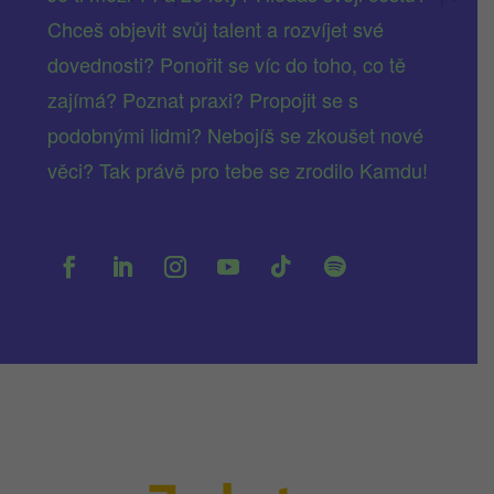
Chceš objevit svůj talent a rozvíjet své
dovednosti? Ponořit se víc do toho, co tě
zajímá? Poznat praxi? Propojit se s
podobnými lidmi? Nebojíš se zkoušet nové
věci? Tak právě pro tebe se zrodilo Kamdu!