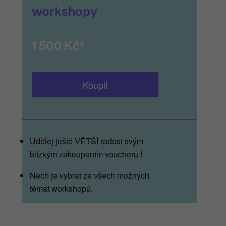
workshopy
1 500 Kč*
Koupit
__
Udělej ještě VĚTŠÍ radost svým
blízkým zakoupením voucheru !
Nech je vybrat ze všech možných
témat workshopů.