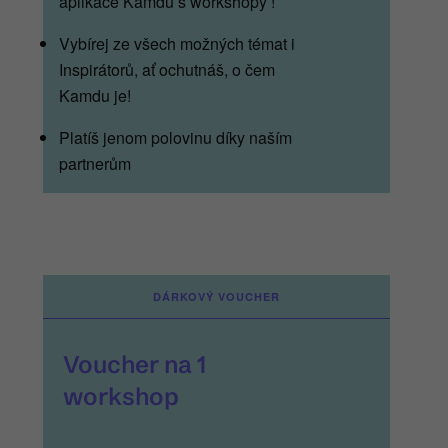
aplikace Kamdu s workshopy !
Vybírej ze všech možných témat i
Inspirátorů, ať ochutnáš, o čem
Kamdu je!
Platíš jenom polovinu díky naším
partnerům
DÁRKOVÝ VOUCHER
Voucher na 1
workshop