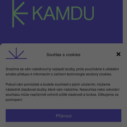
Obchodní podmínky
Souhlas s cookies
GDPR
Snažíme se vám nabídnout ty nejlepší služby, proto používáme k ukládání
a/nebo přístupu k informacím o zařízení technologie soubory cookies.
Butterflies For Future, z.ú. Londýnská 254/7,
Vinohrady
Pokud nám pomůžete a budete souhlasit s jejich uložením, můžeme
následně zlepšovat služby, které vám nabízíme. Nesouhlas nebo odvolání
Praha 2 120 00
souhlasu může nepříznivě ovlivnit určité vlastnosti a funkce. Děkujeme za
IČ 17615755
pochopení
Facebook
LinkedIn
Instagram
YouTube
Spotify
TikTok
Příjmout
info@kamdu.cz