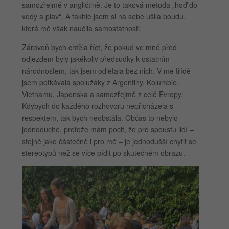
samozřejmě v angličtině. Je to taková metoda „hoď do
vody a plav“. A takhle jsem si na sebe ušila boudu,
která mě však naučila samostatnosti.
Zároveň bych chtěla říct, že pokud ve mně před
odjezdem byly jakékoliv předsudky k ostatním
národnostem, tak jsem odlétala bez nich. V mé třídě
jsem potkávala spolužáky z Argentiny, Kolumbie,
Vietnamu, Japonska a samozřejmě z celé Evropy.
Kdybych do každého rozhovoru nepřicházela s
respektem, tak bych neobstála. Občas to nebylo
jednoduché, protože mám pocit, že pro spoustu lidí –
stejně jako částečně i pro mě – je jednodušší chytit se
stereotypů než se více pídit po skutečném obrazu.