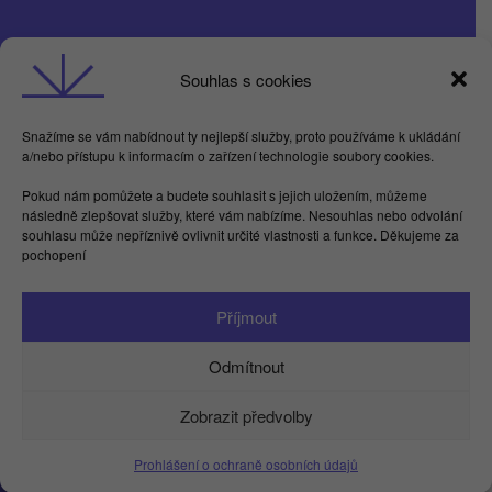
Obchodní podmínky
Souhlas s cookies
GDPR
Snažíme se vám nabídnout ty nejlepší služby, proto používáme k ukládání
a/nebo přístupu k informacím o zařízení technologie soubory cookies.
Butterflies For Future, z.ú. Londýnská 254/7,
Pokud nám pomůžete a budete souhlasit s jejich uložením, můžeme
Vinohrady
následně zlepšovat služby, které vám nabízíme. Nesouhlas nebo odvolání
Praha 2 120 00
souhlasu může nepříznivě ovlivnit určité vlastnosti a funkce. Děkujeme za
IČ 17615755
pochopení
Facebook
LinkedIn
Instagram
YouTube
Spotify
TikTok
Příjmout
info@kamdu.cz
Odmítnout
Zobrazit předvolby
Prohlášení o ochraně osobních údajů