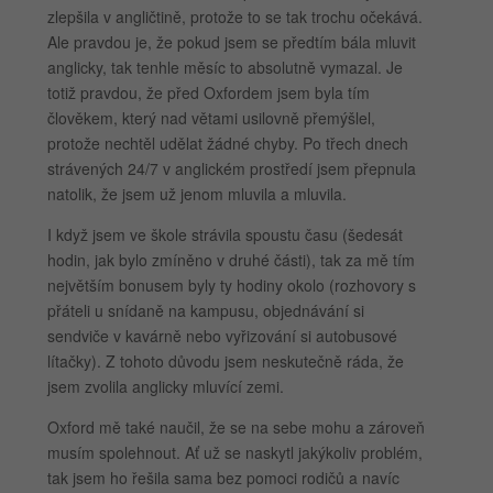
zlepšila v angličtině, protože to se tak trochu očekává.
Ale pravdou je, že pokud jsem se předtím bála mluvit
anglicky, tak tenhle měsíc to absolutně vymazal. Je
totiž pravdou, že před Oxfordem jsem byla tím
člověkem, který nad větami usilovně přemýšlel,
protože nechtěl udělat žádné chyby. Po třech dnech
strávených 24/7 v anglickém prostředí jsem přepnula
natolik, že jsem už jenom mluvila a mluvila.
I když jsem ve škole strávila spoustu času (šedesát
hodin, jak bylo zmíněno v druhé části), tak za mě tím
největším bonusem byly ty hodiny okolo (rozhovory s
přáteli u snídaně na kampusu, objednávání si
sendviče v kavárně nebo vyřizování si autobusové
lítačky). Z tohoto důvodu jsem neskutečně ráda, že
jsem zvolila anglicky mluvící zemi.
Oxford mě také naučil, že se na sebe mohu a zároveň
musím spolehnout. Ať už se naskytl jakýkoliv problém,
tak jsem ho řešila sama bez pomoci rodičů a navíc