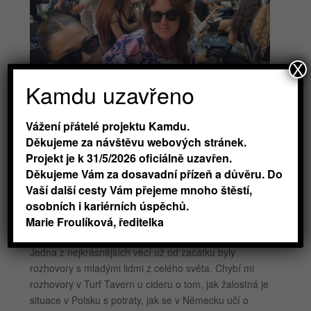
X
Kamdu uzavřeno
Vážení přátelé projektu Kamdu.
Děkujeme za návštěvu webových stránek.
Projekt je k 31/5/2026 oficiálně uzavřen.
Děkujeme Vám za dosavadní přízeň a důvěru. Do
Vaší další cesty Vám přejeme mnoho štěstí,
osobních i kariérních úspěchů.
Marie Froulíková, ředitelka
Jedna z nejkrásnějších věcí už od začátku byly
rozhovory s mladými lidmi z celého světa. Chybí mi
rozhovory v Turf Tavern u cideru o tom, jak žalostná je
situace v Polsku s potraty, jak se v Německu učí o