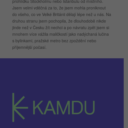
prohlídku Stockholmu nebo Istanbulu od místního.
Jsem velmi vděčná za to, že jsem mohla proniknout
do všeho, co ve Velké Británii dělají lépe než u nás. Na
druhou stranu jsem pochopila, že dlouhodobě nikde
jinde než v Česku žít nechci a po návratu zpět jsem si
mnohem více vážila maličkostí jako nadýchaná lučina
s bylinkami, pražské metro bez zpoždění nebo
příjemnější počasí.