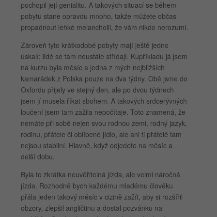
pochopil její genialitu. A takových situací se během
pobytu stane opravdu mnoho, takže můžete občas
propadnout lehké melancholii, že vám nikdo nerozumí.
Zároveň tyto krátkodobé pobyty mají ještě jedno
úskalí; lidé se tam neustále střídají. Kupříkladu já jsem
na kurzu byla měsíc a jedna z mých nejbližších
kamarádek z Polska pouze na dva týdny. Obě jsme do
Oxfordu přijely ve stejný den, ale po dvou týdnech
jsem jí musela říkat sbohem. A takových srdcerývných
loučení jsem tam zažila nepočítaje. Toto znamená, že
nemáte při sobě nejen svou rodnou zemi, rodný jazyk,
rodinu, přátele či oblíbené jídlo, ale ani ti přátelé tam
nejsou stabilní. Hlavně, když odjedete na měsíc a
delší dobu.
Byla to zkrátka neuvěřitelná jízda, ale velmi náročná
jízda. Rozhodně bych každému mladému člověku
přála jeden takový měsíc v cizině zažít, aby si rozšířil
obzory, zlepšil angličtinu a dostal pozvánku na