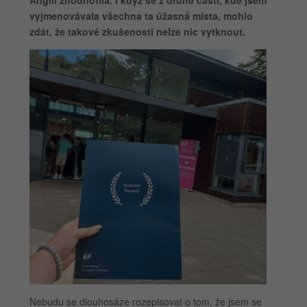
Anglii zhodnotila. I když se z druhé části, kde jsem
vyjmenovávala všechna ta úžasná místa, mohlo
zdát, že takové zkušenosti nelze nic vytknout.
Nebudu se dlouhosáze rozepisovat o tom, že jsem se