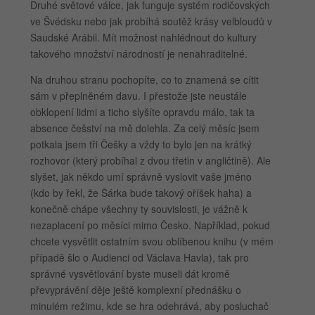
Druhé světové válce, jak funguje systém rodičovských
ve Švédsku nebo jak probíhá soutěž krásy velbloudů v
Saudské Arábii. Mít možnost nahlédnout do kultury
takového množství národností je nenahraditelné.
Na druhou stranu pochopíte, co to znamená se cítit
sám v přeplněném davu. I přestože jste neustále
obklopení lidmi a ticho slyšíte opravdu málo, tak ta
absence češství na mě dolehla. Za celý měsíc jsem
potkala jsem tři Češky a vždy to bylo jen na krátký
rozhovor (který probíhal z dvou třetin v angličtině). Ale
slyšet, jak někdo umí správně vyslovit vaše jméno
(kdo by řekl, že Šárka bude takový oříšek haha) a
konečně chápe všechny ty souvislosti, je vážně k
nezaplacení po měsíci mimo Česko. Například, pokud
chcete vysvětlit ostatním svou oblíbenou knihu (v mém
případě šlo o Audienci od Václava Havla), tak pro
správné vysvětlování byste museli dát kromě
převyprávění děje ještě komplexní přednášku o
minulém režimu, kde se hra odehrává, aby posluchač