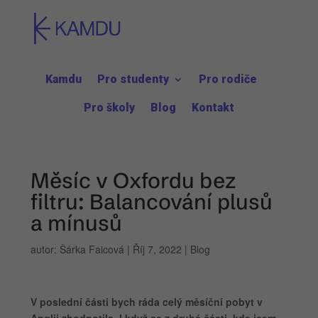
Kamdu
Pro studenty
Pro rodiče
Pro školy
Blog
Kontakt
Měsíc v Oxfordu bez
filtru: Balancování plusů
a mínusů
autor:
Šárka Faicová
|
Říj 7, 2022
|
Blog
V poslední části bych ráda celý měsíční pobyt v