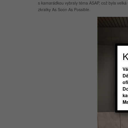
s kamarádkou vybraly téma ASAP, což byla velká výz
zkratky As Soon As Possible.
K
Vá
Dě
of
Do
ka
Ma