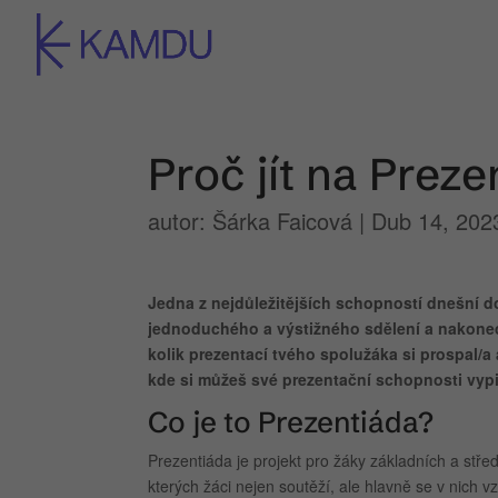
Proč jít na Prez
autor:
Šárka Faicová
|
Dub 14, 202
Jedna z nejdůležitějších schopností dnešní d
jednoduchého a výstižného sdělení a nakonec j
kolik prezentací tvého spolužáka si prospal/a 
kde si můžeš své prezentační schopnosti vypi
Co je to Prezentiáda?
Prezentiáda je projekt pro žáky základních a stř
kterých žáci nejen soutěží, ale hlavně se v nich 