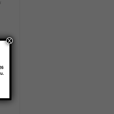
í
X
26
u.