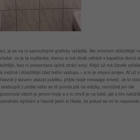
ci, já se na ní samozřejmě graficky vyřádila. Ale mnohem důležitější n
 předat, co je ta myšlenka, kterou si má divák odnést v kapsičce domů a
ežitější, bez ní prezentace úplně ztrácí smyl. Když už má člověk vyřeš
k možná i důležitější část tvého výstupu – a to je mluvní projev. Ať už 
lavně ji slovem ukázat publiku, přijde tvoje message vniveč. Je to totá
ž sestoupíš z pódia nebo se tě porota ptá na otázky, nemůžeš jen tak
pozornost všech je jenom tvoje a v tu chvíli je na tobě, jak s tím naložíš
pomáhalo dýchání a hlavně jsem si říkala, že pokud se mi to nepovede