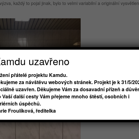
va, každý to pojal jinak, bylo to velmi variabilní a originální vysvětlen
amdu uzavřeno
žení přátelé projektu Kamdu.
kujeme za návštěvu webových stránek. Projekt je k 31/5/20
iciálně uzavřen. Děkujeme Vám za dosavadní přízeň a důvěr
 Vaší další cesty Vám přejeme mnoho štěstí, osobních i
riérních úspěchů.
rie Froulíková, ředitelka