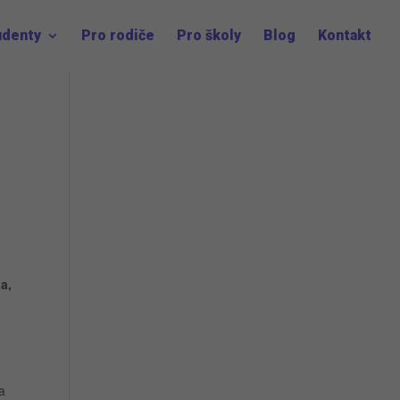
udenty
Pro rodiče
Pro školy
Blog
Kontakt
a,
a