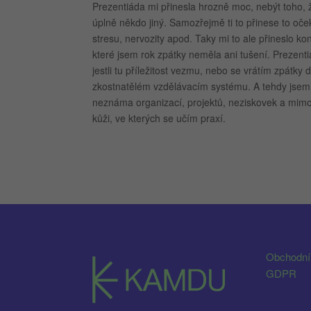
Prezentiáda mi přinesla hrozně moc, nebýt toho, 
úplně někdo jiný. Samozřejmě ti to přinese to oče
stresu, nervozity apod. Taky mi to ale přineslo ko
které jsem rok zpátky neměla ani tušení. Prezenti
jestli tu příležitost vezmu, nebo se vrátím zpátky 
zkostnatělém vzdělávacím systému. A tehdy jsem u
neznáma organizací, projektů, neziskovek a mimoš
kůži, ve kterých se učím praxí.
Obchodní
GDPR