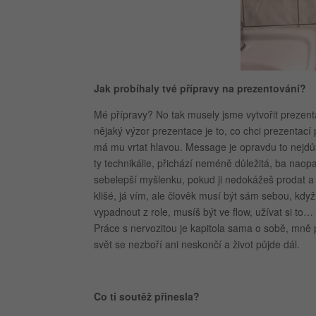
Jak probíhaly tvé přípravy na prezentování?
Mé přípravy? No tak musely jsme vytvořit prezenta
nějaký výzor prezentace je to, co chci prezentací
má mu vrtat hlavou. Message je opravdu to nejdůl
ty technikálie, přichází neméně důležitá, ba naopa
sebelepší myšlenku, pokud ji nedokážeš prodat a h
klišé, já vím, ale člověk musí být sám sebou, kdy
vypadnout z role, musíš být ve flow, užívat si to… 
Práce s nervozitou je kapitola sama o sobě, mně 
svět se nezboří ani neskončí a život půjde dál.
Co ti soutěž přinesla?