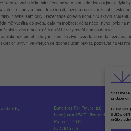
že jsem se zúčastnila, tak vůbec nejsem tam, kde dneska jsem. Byla b
kávatelné – prezentační dovednosti, rozšířenou slovní zásobu, zvládán
ntakty, hlavně jsem díky Prezentiádě objevila komunitu aktivní studentů,
áda mě vypálila do světa, dala mi možnost dělat něco jinýho, bylo na m
do školní lavice a budu ještě další tři roky sedět den co den ve
dělala rozhodnutí, který mi změnilo život, skočila jsem do neznáma, 
kolních aktivit, ve kterých se dodnes učím plavat, poznávat na vlastní
Snažíme se v
přístupu k i
 podmínky
Butterflies For Future, z.ú.
i
Pokud nám p
služby, kter
Londýnská 254/7, Vinohrady
F
určité vlast
Praha 2 120 00
IČ 17615755