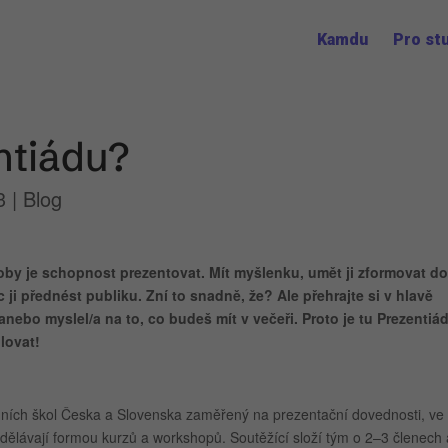
Kamdu
Pro st
entiádu?
3
|
Blog
oby je schopnost prezentovat. Mít myšlenku, umět ji zformovat do
i přednést publiku. Zní to snadně, že? Ale přehrajte si v hlavě
anebo myslel/a na to, co budeš mít v večeři. Proto je tu Prezentiád
lovat!
edních škol Česka a Slovenska zaměřený na prezentační dovednosti, ve
vzdělávají formou kurzů a workshopů. Soutěžící složí tým o 2–3 členech 