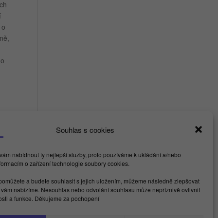
ych
í
 o
ně,
do
Souhlas s cookies
ám nabídnout ty nejlepší služby, proto používáme k ukládání a/nebo
nformacím o zařízení technologie soubory cookies.
nfo@kamdu.cz
omůžete a budete souhlasit s jejich uložením, můžeme následně zlepšovat
é vám nabízíme. Nesouhlas nebo odvolání souhlasu může nepříznivě ovlivnit
acebook
LinkedIn
Instagram
YouTube
Spotify
TikTok
nosti a funkce. Děkujeme za pochopení