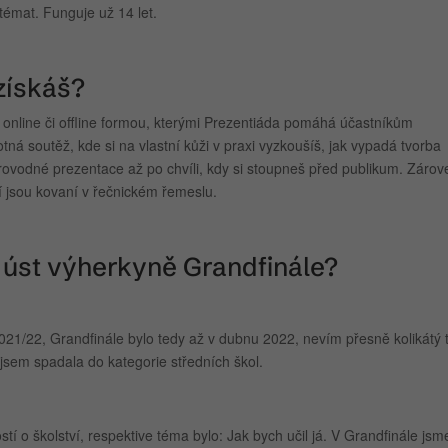
témat. Funguje už 14 let.
získáš?
online či offline formou, kterými Prezentiáda pomáhá účastníkům
otná soutěž, kde si na vlastní kůži v praxi vyzkoušíš, jak vypadá tvorba
rovodné prezentace až po chvíli, kdy si stoupneš před publikum. Zárov
í jsou kovaní v řečnickém řemeslu.
 úst výherkyně Grandfinále?
021/22, Grandfinále bylo tedy až v dubnu 2022, nevím přesně kolikátý 
jsem spadala do kategorie středních škol.
 o školství, respektive téma bylo: Jak bych učil já. V Grandfinále jsme