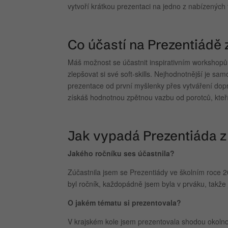
vytvoří krátkou prezentaci na jedno z nabízených 
Co účastí na Prezentiádě 
Máš možnost se účastnit inspirativním workshopů 
zlepšovat si své soft-skills. Nejhodnotnější je sam
prezentace od první myšlenky přes vytváření dop
získáš hodnotnou zpětnou vazbu od porotců, kteř
Jak vypadá Prezentiáda z
Jakého ročníku ses účastnila?
Zúčastnila jsem se Prezentiády ve školním roce 2
byl ročník, každopádně jsem byla v prváku, takže 
O jakém tématu si prezentovala?
V krajském kole jsem prezentovala shodou okolností