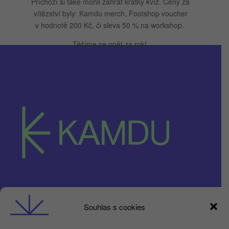
Příchozí si také mohli zahrát krátký kvíz. Ceny za
vítězství byly: Kamdu merch, Footshop voucher
v hodnotě 200 Kč, či sleva 50 % na workshop.
Těšíme se opět za rok!
Obchodní podmínky
Souhlas s cookies
GDPR