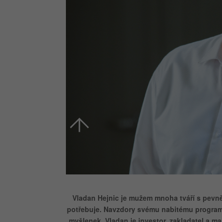
Vladan Hejnic je mužem mnoha tváří s pevně
potřebuje. Navzdory svému nabitému programu
myšlenek. Vladan je investor, zakladatel a m