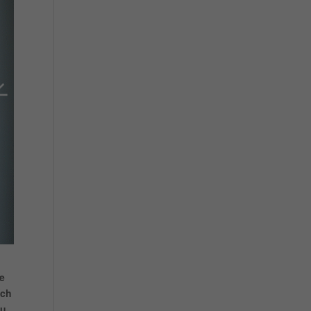
e
ích
u.