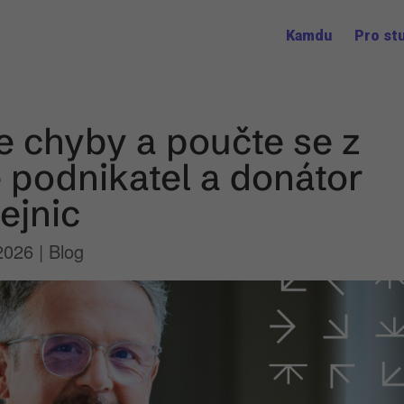
Kamdu
Pro st
te chyby a poučte se z
 podnikatel a donátor
ejnic
2026
|
Blog