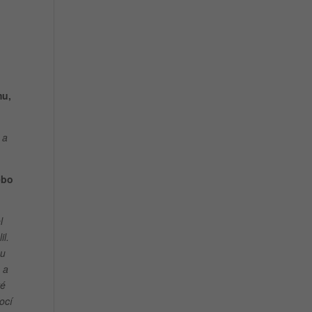
mu,
 a
ebo
l
il.
mu
 a
vé
ocí