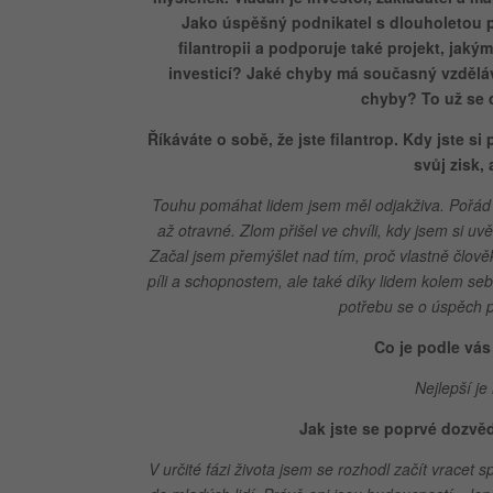
Jako úspěšný podnikatel s dlouholetou pra
filantropii a podporuje také projekt, jak
investicí? Jaké chyby má současný vzdělá
chyby? To už se 
Říkáváte o sobě, že jste filantrop. Kdy jste s
svůj zisk,
Touhu pomáhat lidem jsem měl odjakživa. Pořád js
až otravné. Zlom přišel ve chvíli, kdy jsem si u
Začal jsem přemýšlet nad tím, proč vlastně člově
píli a schopnostem, ale také díky lidem kolem seb
potřebu se o úspěch p
Co je podle vás
Nejlepší je
Jak jste se poprvé dozvě
V určité fázi života jsem se rozhodl začít vracet 