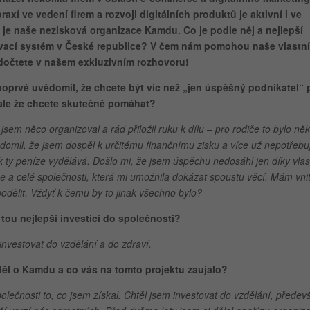
xí ve vedení firem a rozvoji digitálních produktů je aktivní i ve
ým je naše nezisková organizace Kamdu. Co je podle něj a nejlepší
vací systém v České republice? V čem nám pomohou naše vlastní
dočtete v našem exkluzivním rozhovoru!
i poprvé uvědomil, že chcete být víc než „jen úspěšný podnikatel“ 
 ale že chcete skutečně pomáhat?
em něco organizoval a rád přiložil ruku k dílu – pro rodiče to bylo ně
vědomil, že jsem dospěl k určitému finančnímu zisku a více už nepotřebuj
k ty peníze vydělává. Došlo mi, že jsem úspěchu nedosáhl jen díky vlas
e a celé společnosti, která mi umožnila dokázat spoustu věcí. Mám vnit
odělit. Vždyť k čemu by to jinak všechno bylo?
 tou nejlepší investicí do společnosti?
 investovat do vzdělání a do zdraví.
děl o Kamdu a co vás na tomto projektu zaujalo?
společnosti to, co jsem získal. Chtěl jsem investovat do vzdělání, předev