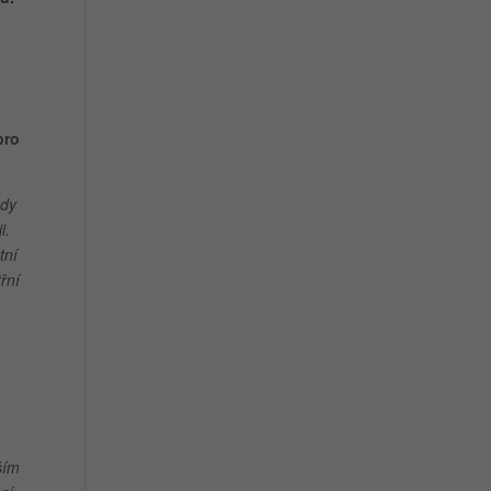
pro
kdy
i.
tní
řní
ším