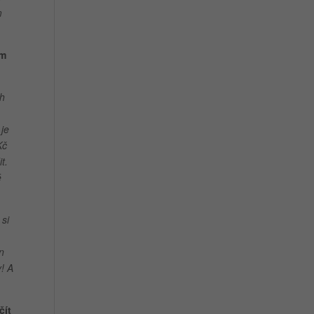
m
ým
ch
 je
Kč
t.
é
 si
n
! A
čít