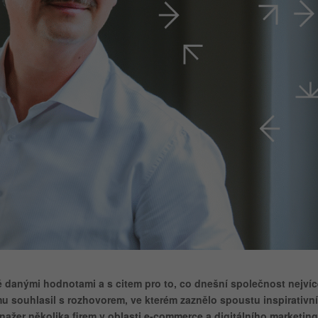
 danými hodnotami a s citem pro to, co dnešní společnost nejvíc
 souhlasil s rozhovorem, ve kterém zaznělo spoustu inspirativn
anažer několika firem v oblasti e-commerce a digitálního marketing