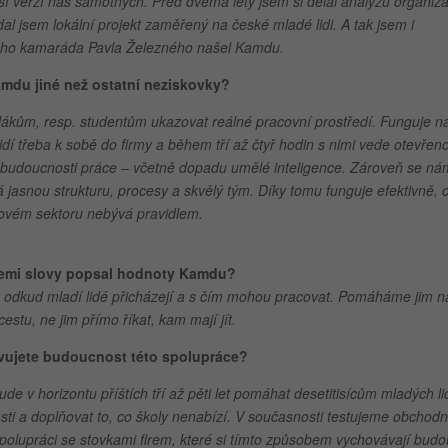
ší verzí nás samotných. Před dvěma lety jsem si dělal analýzu organiza
al jsem lokální projekt zaměřený na české mladé lidi. A tak jsem i
ého kamaráda Pavla Železného našel Kamdu.
amdu jiné než ostatní neziskovky?
ákům, resp. studentům ukazovat reálné pracovní prostředí. Funguje n
idí třeba k sobě do firmy a během tří až čtyř hodin s nimi vede otevřen
 i budoucnosti práce – včetně dopadu umělé inteligence. Zároveň se ná
jasnou strukturu, procesy a skvělý tým. Díky tomu funguje efektivně, 
kovém sektoru nebývá pravidlem.
řemi slovy popsal hodnoty Kamdu?
 odkud mladí lidé přicházejí a s čím mohou pracovat. Pomáháme jim na
 cestu, ne jim přímo říkat, kam mají jít.
avujete budoucnost této spolupráce?
e v horizontu příštích tří až pěti let pomáhat desetitisícům mladých li
ti a doplňovat to, co školy nenabízí. V současnosti testujeme obchodn
spolupráci se stovkami firem, které si tímto způsobem vychovávají budo