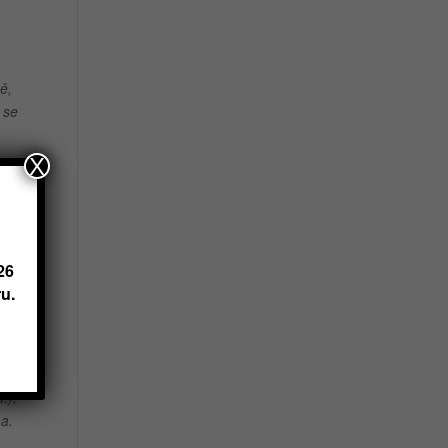
ně,
 se
X
i
26
u.
 ní
.),
a.
.