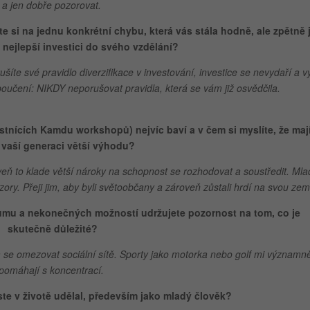
a jen dobře pozorovat.
 si na jednu konkrétní chybu, která vás stála hodně, ale zpětně j
 nejlepší investici do svého vzdělání?
šíte své pravidlo diverzifikace v investování, investice se nevydaří a v
oučení: NIKDY neporušovat pravidla, která se vám již osvědčila.
stnících Kamdu workshopů) nejvíc baví a v čem si myslíte, že maj
 vaší generaci větší výhodu?
veň to klade větší nároky na schopnost se rozhodovat a soustředit. Mla
ory. Přeji jim, aby byli světoobčany a zároveň zůstali hrdí na svou zem
šumu a nekonečných možností udržujete pozornost na tom, co je
skutečně důležité?
m se omezovat sociální sítě. Sporty jako motorka nebo golf mi významn
pomáhají s koncentrací.
jste v životě udělal, především jako mladý člověk?