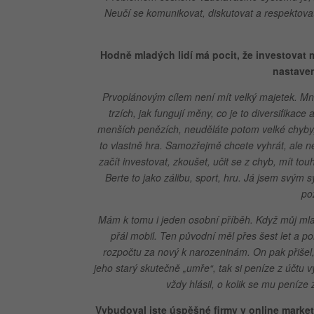
Neučí se komunikovat, diskutovat a respektova
Hodně mladých lidí má pocit, že investovat 
nastaven
Prvoplánovým cílem není mít velký majetek. Mnoh
trzích, jak fungují měny, co je to diversifikac
menších penězích, neuděláte potom velké chyby, k
to vlastně hra. Samozřejmě chcete vyhrát, ale n
začít investovat, zkoušet, učit se z chyb, mít touhu 
Berte to jako zálibu, sport, hru. Já jsem svým s
po
Mám k tomu i jeden osobní příběh. Když můj mladší
přál mobil. Ten původní měl přes šest let a
rozpočtu za nový k narozeninám. On pak přišel, ž
jeho starý skutečně „umře“, tak si peníze z účtu 
vždy hlásil, o kolik se mu peníze 
Vybudoval jste úspěšné firmy v online marketin