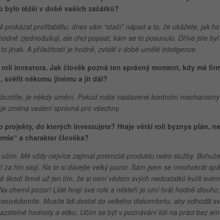
o bylo těžší v době vašich začátků?
i prokázat profitabilitu, dnes vám “stačí” nápad a to, že ukážete, jak ho
 hodně zjednodušuji, ale chci popsat, kam se to posunulo. Dříve jste byl
to jinak. A příležitostí je hodně, zvlášť v době umělé inteligence.
k roli investora. Jak člověk pozná ten správný moment, kdy má fir
, svěřit někomu jinému a jít dál?
rmu brzdíte, je někdy umění. Pokud máte nastavené kontrolní mechanismy
e, je změna vedení správná pro všechny.
 projekty, do kterých investujete? Hraje větší roli byznys plán, n
emie“ a charakter člověka?
 učím. Mě vždy nejvíce zajímal potenciál produktu nebo služby. Bohuže
í za tím stojí. Na to si dávejte velký pozor. Sám jsem se mnohokrát spál
ně škodí firmě už jen tím, že si není vědom svých nedostatků kvůli své
Na chemii pozor! Lidé hrají své role a někteří je umí hrát hodně dlouho,
 neuvědomíte. Musíte lidi dostat do velkého diskomfortu, aby odhodili s
zatelné hodnoty a etiku. Učím se být v poznávání lidí na práci bez em