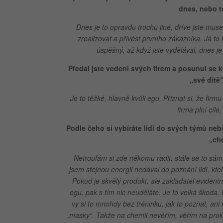
dnes, nebo t
Dnes je to opravdu trochu jiné, dříve jste musel
zrealizovat a přivést prvního zákazníka. Já to
úspěšný, až když jste vydělával, dnes je 
Předal jste vedení svých firem a posunul se 
„své dítě“
Je to těžké, hlavně kvůli egu. Přiznat si, že fi
firma plní cíl
Podle čeho si vybíráte lidi do svých týmů nebo
„ch
Netroufám si zde někomu radit, stále se to sám
jsem stejnou energii nedával do poznání lidí, kteř
Pokud je skvělý produkt, ale zakladatel evident
egu, pak s tím nic neuděláte. Je to velká škoda. 
vy si to mnohdy bez tréninku, jak to poznat, ani
„masky“. Takže na chemii nevěřím, věřím na proka