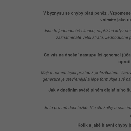
V byznysu se chyby platí penězi. Vzpomenete
vnímáte jako tu
Jsou to jednoduché situace, například když poru
zaznamenáte větší ztrátu. Jednoduché p
Co vás na dnešní nastupující generaci (úča
oproti
Mají mnohem lepší přístup k příležitostem. Záro
generace je otevřenější a lépe formuluje své náz
Jak v dnešním světě plném digitálního 
Je to pro mě dost těžké. Víc čtu knihy a snaží
Kolik a jaké hlavní chyby 