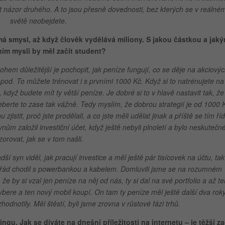
t názor druhého. A to jsou přesně dovednosti, bez kterých se v reálné
světě neobejdete.
má smysl, až když člověk vydělává miliony. S jakou částkou a jak
ím mysli by měl začít student?
em důležitější je pochopit, jak peníze fungují, co se děje na akciový
e apod. To můžete trénovat i s prvními 1000 Kč. Když si to natrénujete na
dyž budete mít ty větší peníze. Je dobré si to v hlavě nastavit tak, že
eberte to zase tak vážně. Tedy myslím, že dobrou strategií je od 1000 
zjistit, proč jste prodělali, a co jste měli udělat jinak a příště se tím řídi
ynům založil investiční účet, když ještě nebyli plnoletí a bylo neskutečn
zorovat, jak se v tom našli.
 syn viděl, jak pracují investice a měl ještě pár tisícovek na účtu, tak
 pořád chodil s powerbankou a kabelem. Domluvili jsme se na rozumném
e by si vzal jen peníze na něj od nás, ty si dal na své portfolio a až te
vybere a ten nový mobil koupí. On tam ty peníze měl ještě další dva roky
zhodnotily. Měl štěstí, byli jsme zrovna v růstové fázi trhů.
gu. Jak se díváte na dnešní příležitosti na internetu – je těžší za