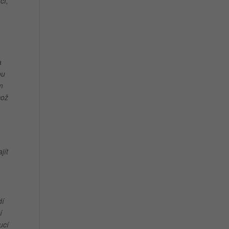
cí,
a
ou
m
což
jít
dí
í
ucí