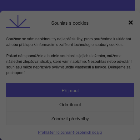
Obchodní podmínky
Souhlas s cookies
GDPR
Snažíme se vám nabídnout ty nejlepší služby, proto používáme k ukládání
a/nebo přístupu k informacím o zařízení technologie soubory cookies.
Butterflies For Future, z.ú. Londýnská 254/7,
Pokud nám pomůžete a budete souhlasit s jejich uložením, můžeme
Vinohrady
následně zlepšovat služby, které vám nabízíme. Nesouhlas nebo odvolání
Praha 2 120 00
souhlasu může nepříznivě ovlivnit určité vlastnosti a funkce. Děkujeme za
IČ 17615755
pochopení
Facebook
LinkedIn
Instagram
YouTube
Spotify
TikTok
Příjmout
info@kamdu.cz
Odmítnout
Zobrazit předvolby
Prohlášení o ochraně osobních údajů