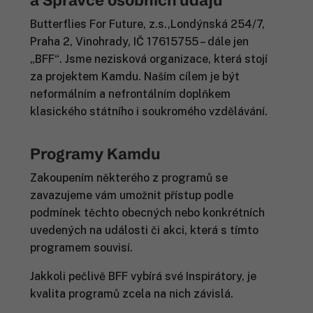
a Správce osobních údajů
Butterflies For Future, z.s.,Londýnská 254/7,
Praha 2, Vinohrady, IČ 17615755 – dále jen
„BFF“. Jsme nezisková organizace, která stojí
za projektem Kamdu. Naším cílem je být
neformálním a nefrontálním doplňkem
klasického státního i soukromého vzdělávání.
Programy Kamdu
Zakoupením některého z programů se
zavazujeme vám umožnit přístup podle
podmínek těchto obecných nebo konkrétních
uvedených na události či akci, která s tímto
programem souvisí.
Jakkoli pečlivě BFF vybírá své Inspirátory, je
kvalita programů zcela na nich závislá.