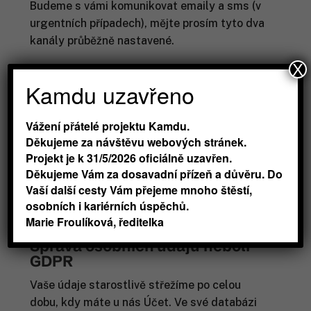
Budeme s vámi komunikovat emaily a sms (v
urgentních případech), mějte prosím tyto dva
kanály průběžně nastavené.
X
Jste povinni prokázat svou identitu a/nebo
Kamdu uzavřeno
fakt, že jste účastníkem konkrétního
programu. Právo účasti na konkrétní akci
nemůžete bez našeho svolení převést na jinou
Vážení přátelé projektu Kamdu.
osobu.
Děkujeme za návštěvu webových stránek.
Projekt je k 31/5/2026 oficiálně uzavřen.
Vstřícně a smírně vyřešíme vaší reklamaci.
Děkujeme Vám za dosavadní přízeň a důvěru. Do
Kontaktujte kordinátory za dané pobočky,
Vaší další cesty Vám přejeme mnoho štěstí,
kontakty naleznete na Kamdu.cz.
osobních i kariérních úspěchů.
Marie Froulíková, ředitelka
Správa osobních údajů neboli
GDPR
Vaše údaje starostlivě střežíme po celou
dobu, kdy máte u nás Účet. Ve své databázi