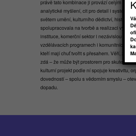
K
právě tato kombinace ji provází celým dosava
analytické myšlení, cit pro detail i systémo
Vá
světem umění, kulturního dědictví, histori
Dě
spolupracovala na tvorbě a realizaci vyšších 
of
instituce, komerční sektor i nezávislou scénu
Do
vzdělávacích programech i komunitních aktivi
ka
kteří mají chuť tvořit s přesahem. Věří, že na
Ma
zdá – že může být prostorem pro skutečný d
kulturní projekt podle ní spojuje kreativitu,
dovedností – spolu s vědomím smyslu – otev
dopadu.