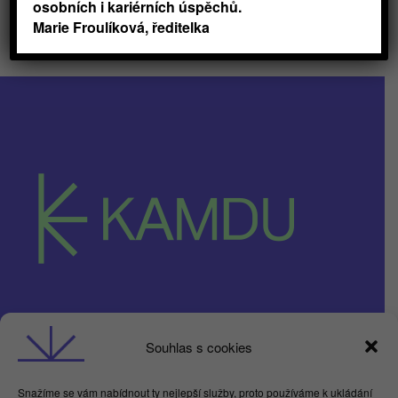
osobních i kariérních úspěchů.
Marie Froulíková, ředitelka
Obchodní podmínky
Souhlas s cookies
GDPR
Snažíme se vám nabídnout ty nejlepší služby, proto používáme k ukládání