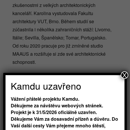
zkušenostmi z velkých architektonických
kanceláří. Karolina vystudovala Fakultu
architektury VUT, Brno. Během studií se
zúčastnila i několika zahraničních stáží: Livorno,
Itálie; Sevilla, Španělsko; Tomar, Portugalsko.
Od roku 2020 pracuje pro již zmíněné studio
MAAUS a rozšiřuje si zde své architektonické
schopnosti.
X
Kamdu uzavřeno
Vážení přátelé projektu Kamdu.
Přihlásit na workshop
Děkujeme za návštěvu webových stránek.
Projekt je k 31/5/2026 oficiálně uzavřen.
Děkujeme Vám za dosavadní přízeň a důvěru. Do

Vaší další cesty Vám přejeme mnoho štěstí,