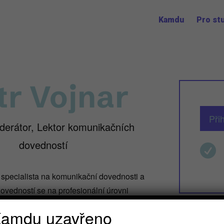
Kamdu
Pro st
tr Vojnar
Při
derátor, Lektor komunikačních
dovedností

 a specialista na komunikační dovednosti a
ovedností se na profesionální úrovni
asti vyškolil a zdokonalil nejen stovky
amdu uzavřeno
ch poradců, realitních makléřů, investorů,