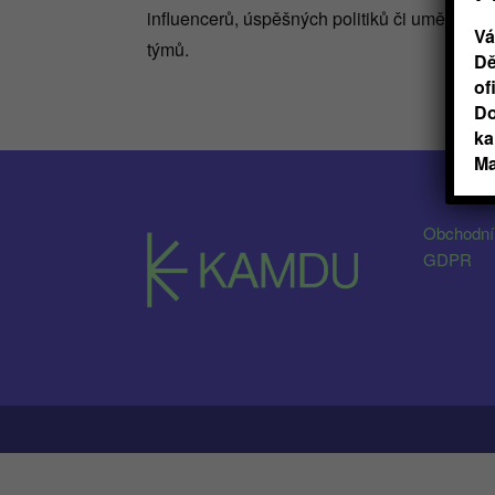
influencerů, úspěšných politiků či umělců, 
Vá
týmů.
Dě
of
Do
ka
Ma
Obchodní
GDPR