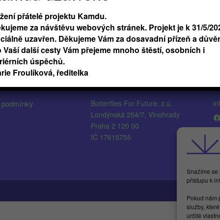
ale i celých obchodních či manažerských
žení přátelé projektu Kamdu.
kujeme za návštěvu webových stránek. Projekt je k 31/5/20
iciálně uzavřen. Děkujeme Vám za dosavadní přízeň a důvěr
 Vaší další cesty Vám přejeme mnoho štěstí, osobních i
riérních úspěchů.
rie Froulíková, ředitelka
 podmínky
Butterflies For Future, z.ú.
i
Londýnská 254/7, Vinohrady
F
Praha 2 120 00
IČ 17615755
Snažíme se v
přístupu k i
Pokud nám p
služby, kter
určité vlast