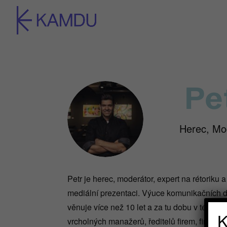
Pe
Herec, Mo
Petr je herec, moderátor, expert na rétoriku
mediální prezentaci. Výuce komunikačních d
věnuje více než 10 let a za tu dobu v této obl
K
vrcholných manažerů, ředitelů firem, finanční