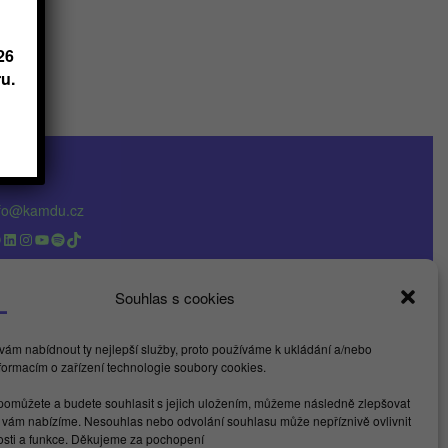
26
u.
nfo@kamdu.cz
acebook
LinkedIn
Instagram
YouTube
Spotify
TikTok
Souhlas s cookies
ám nabídnout ty nejlepší služby, proto používáme k ukládání a/nebo
nformacím o zařízení technologie soubory cookies.
omůžete a budete souhlasit s jejich uložením, můžeme následně zlepšovat
é vám nabízíme. Nesouhlas nebo odvolání souhlasu může nepříznivě ovlivnit
nosti a funkce. Děkujeme za pochopení