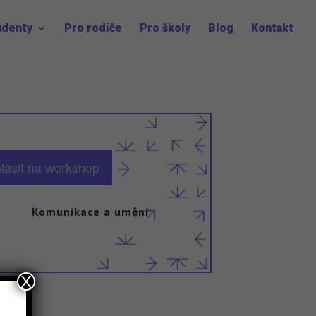
udenty
Pro rodiče
Pro školy
Blog
Kontakt
hlásit na workshop
Komunikace a umění
X