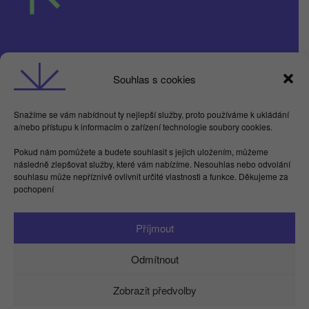
Obchodní podmínky
Souhlas s cookies
GDPR
Snažíme se vám nabídnout ty nejlepší služby, proto používáme k ukládání
a/nebo přístupu k informacím o zařízení technologie soubory cookies.
Butterflies For Future, z.ú. Londýnská 254/7,
Pokud nám pomůžete a budete souhlasit s jejich uložením, můžeme
Vinohrady
následně zlepšovat služby, které vám nabízíme. Nesouhlas nebo odvolání
Praha 2 120 00
souhlasu může nepříznivě ovlivnit určité vlastnosti a funkce. Děkujeme za
IČ 17615755
pochopení
Facebook
LinkedIn
Instagram
YouTube
Spotify
TikTok
Příjmout
info@kamdu.cz
Odmítnout
Zobrazit předvolby