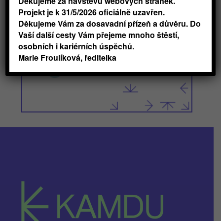
Děkujeme za návštěvu webových stránek.
Projekt je k 31/5/2026 oficiálně uzavřen.
Děkujeme Vám za dosavadní přízeň a důvěru. Do
Přihlásit na workshop
Vaší další cesty Vám přejeme mnoho štěstí,
osobních i kariérních úspěchů.
Marie Froulíková, ředitelka

Komunikace a umění