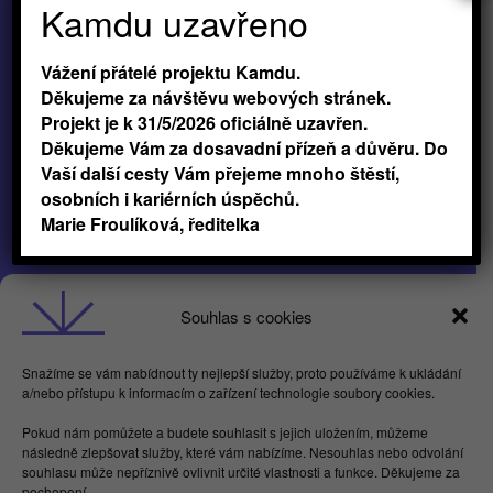
Kamdu uzavřeno
Vážení přátelé projektu Kamdu.
Děkujeme za návštěvu webových stránek.
Projekt je k 31/5/2026 oficiálně uzavřen.
Děkujeme Vám za dosavadní přízeň a důvěru. Do
Vaší další cesty Vám přejeme mnoho štěstí,
osobních i kariérních úspěchů.
Marie Froulíková, ředitelka
Obchodní podmínky
Souhlas s cookies
GDPR
Snažíme se vám nabídnout ty nejlepší služby, proto používáme k ukládání
a/nebo přístupu k informacím o zařízení technologie soubory cookies.
Butterflies For Future, z.ú. Londýnská 254/7,
Pokud nám pomůžete a budete souhlasit s jejich uložením, můžeme
Vinohrady
následně zlepšovat služby, které vám nabízíme. Nesouhlas nebo odvolání
Praha 2 120 00
souhlasu může nepříznivě ovlivnit určité vlastnosti a funkce. Děkujeme za
IČ 17615755
pochopení