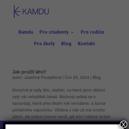
Kamdu
Pro studenty
Pro rodiče
Pro školy
Blog
Kontakt
Jak prožít léto?
autor:
Josefína Povejšilová
|
Čvn 25, 2024
|
Blog
Konečně je tady léto, období, na které jsme všichni
celý rok netrpělivě čekali. Možnost setkat se s
kamarády, které přes školní rok nevídáme, a šance
pořádného odpočinku. Většina z nás už má mnoho
plánů, ale pokud zrovna nevíš, jak letní měsíce strávit
nebo co dělat,...
X