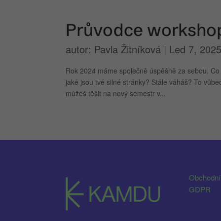
Průvodce workshop
autor:
Pavla Žitníková
|
Led 7, 202
Rok 2024 máme společně úspěšně za sebou. Co na n
jaké jsou tvé silné stránky? Stále váháš? To vůb
můžeš těšit na nový semestr v...
Obchodní
GDPR