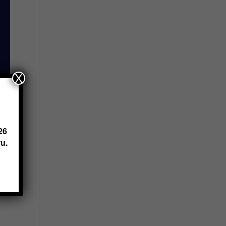
X
26
u.
e,