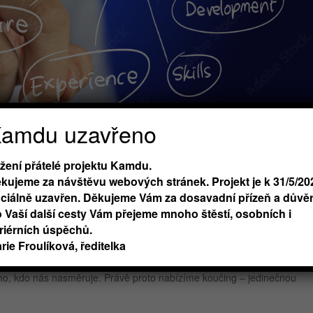
amdu uzavřeno
žení přátelé projektu Kamdu.
Jak ti osobní kouč může
kujeme za návštěvu webových stránek. Projekt je k 31/5/20
iciálně uzavřen. Děkujeme Vám za dosavadní přízeň a důvěr
 Vaší další cesty Vám přejeme mnoho štěstí, osobních i
, 2025
|
Blog
riérních úspěchů.
rie Froulíková, ředitelka
 ale hlavně o osobním růstu. Každý z nás má někdy pocit, že se tápem
, kdo nás nasměruje. Právě proto nabízíme koučing – jedinečnou