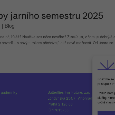
y jarního semestru 2025
5
|
Blog
ěj říkáš? Naučil/a ses něco nového? Zjistil/a jsi, v čem jsi dobrý/á 
ec nevadí – s novým rokem přicházejí totiž nové možnosti. Od února se
Snažíme se v
přístupu k i
 podmínky
Butterflies For Future, z.ú.
i
Pokud nám p
služby, kter
Londýnská 254/7, Vinohrady
F
určité vlast
Praha 2 120 00
IČ 17615755