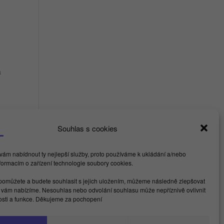
a
Souhlas s cookies
ám nabídnout ty nejlepší služby, proto používáme k ukládání a/nebo
nformacím o zařízení technologie soubory cookies.
nfo@kamdu.cz
omůžete a budete souhlasit s jejich uložením, můžeme následně zlepšovat
é vám nabízíme. Nesouhlas nebo odvolání souhlasu může nepříznivě ovlivnit
acebook
LinkedIn
Instagram
YouTube
Spotify
TikTok
nosti a funkce. Děkujeme za pochopení