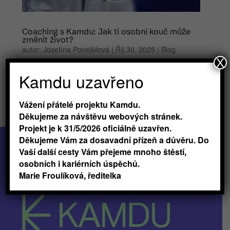
Coaching s Kamdu: Jak ti osobní kouč může
změnit život?
autor:
Josefína Povejšilová
|
Říj 30, 2025
|
Blog
X
V Kamdu věříme, že učení není jen o znalostech, ale
Kamdu uzavřeno
hlavně o osobním růstu. Každý z nás má někdy pocit,
že se tápeme, hledáme správnou cestu nebo
Vážení přátelé projektu Kamdu.
potřebujeme někoho, kdo nás nasměruje. Právě proto
Děkujeme za návštěvu webových stránek.
nabízíme koučing – jedinečnou příležitost pro ty, kteří
Projekt je k 31/5/2026 oficiálně uzavřen.
se aktivně...
Děkujeme Vám za dosavadní přízeň a důvěru. Do
Vaší další cesty Vám přejeme mnoho štěstí,
osobních i kariérních úspěchů.
Marie Froulíková, ředitelka