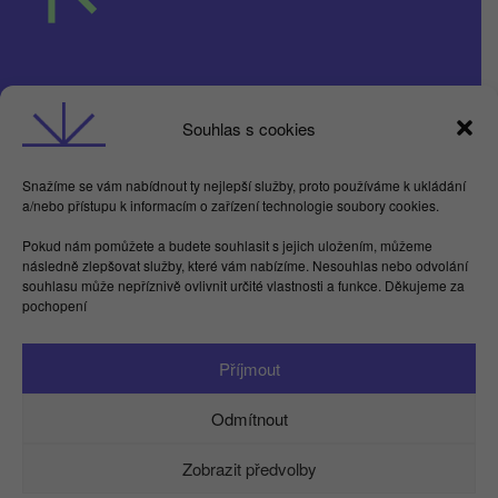
Obchodní podmínky
Souhlas s cookies
GDPR
Snažíme se vám nabídnout ty nejlepší služby, proto používáme k ukládání
a/nebo přístupu k informacím o zařízení technologie soubory cookies.
Butterflies For Future, z.ú. Londýnská 254/7,
Pokud nám pomůžete a budete souhlasit s jejich uložením, můžeme
Vinohrady
následně zlepšovat služby, které vám nabízíme. Nesouhlas nebo odvolání
Praha 2 120 00
souhlasu může nepříznivě ovlivnit určité vlastnosti a funkce. Děkujeme za
IČ 17615755
pochopení
Facebook
LinkedIn
Instagram
YouTube
Spotify
TikTok
Příjmout
info@kamdu.cz
Odmítnout
Zobrazit předvolby