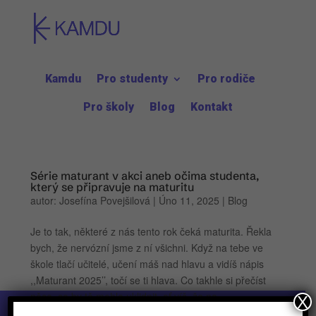
Kamdu
Pro studenty
Pro rodiče
Pro školy
Blog
Kontakt
Série maturant v akci aneb očima studenta,
který se připravuje na maturitu
autor:
Josefína Povejšilová
|
Úno 11, 2025
|
Blog
Je to tak, některé z nás tento rok čeká maturita. Řekla
bych, že nervózní jsme z ní všichni. Když na tebe ve
škole tlačí učitelé, učení máš nad hlavu a vidíš nápis
,,Maturant 2025’’, točí se ti hlava. Co takhle si přečíst
něco, co by tě mohlo uklidnit, ať víš, že na...
X