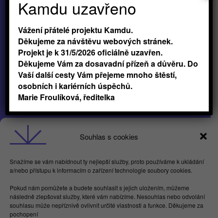
Kamdu uzavřeno
Vážení přátelé projektu Kamdu.
Děkujeme za návštěvu webových stránek.
Projekt je k 31/5/2026 oficiálně uzavřen.
Děkujeme Vám za dosavadní přízeň a důvěru. Do
Vaší další cesty Vám přejeme mnoho štěstí,
osobních i kariérních úspěchů.
Marie Froulíková, ředitelka
Obchodní podmínky
Souhlas s cookies
GDPR
Snažíme se vám nabídnout ty nejlepší služby, proto používáme k ukládání
a/nebo přístupu k informacím o zařízení technologie soubory cookies.
Butterflies For Future, z.ú. Londýnská 254/7,
Pokud nám pomůžete a budete souhlasit s jejich uložením, můžeme
Vinohrady
následně zlepšovat služby, které vám nabízíme. Nesouhlas nebo odvolání
Praha 2 120 00
souhlasu může nepříznivě ovlivnit určité vlastnosti a funkce. Děkujeme za
IČ 17615755
pochopení