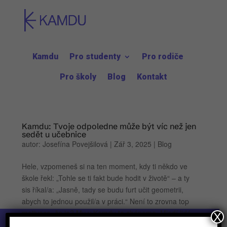
Kamdu
Pro studenty
Pro rodiče
Pro školy
Blog
Kontakt
Kamdu: Tvoje odpoledne může být víc než jen
sedět u učebnice
autor:
Josefína Povejšilová
|
Zář 3, 2025
|
Blog
Hele, vzpomeneš si na ten moment, kdy ti někdo ve
škole řekl: „Tohle se ti fakt bude hodit v životě“ – a ty
sis říkal/a: „Jasně, tady se budu furt učit geometrii,
abych to jednou použil/a v práci.“ Není to zrovna top
motivace, že jo? My v Kamdu to chápeme. Mladí lidé...
X