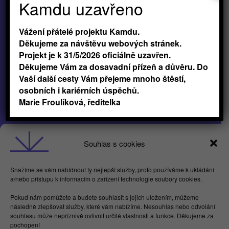
Kamdu uzavřeno
Vážení přátelé projektu Kamdu.
Děkujeme za návštěvu webových stránek.
Projekt je k 31/5/2026 oficiálně uzavřen.
Děkujeme Vám za dosavadní přízeň a důvěru. Do
Vaší další cesty Vám přejeme mnoho štěstí,
osobních i kariérních úspěchů.
Marie Froulíková, ředitelka
Obchodní podmínky
Souhlas s cookies
GDPR
Snažíme se vám nabídnout ty nejlepší služby, proto používáme k ukládání
a/nebo přístupu k informacím o zařízení technologie soubory cookies.
Butterflies For Future, z.ú. Londýnská 254/7,
Pokud nám pomůžete a budete souhlasit s jejich uložením, můžeme
Vinohrady
následně zlepšovat služby, které vám nabízíme. Nesouhlas nebo odvolání
Praha 2 120 00
souhlasu může nepříznivě ovlivnit určité vlastnosti a funkce. Děkujeme za
IČ 17615755
pochopení