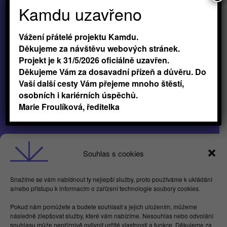
Kamdu uzavřeno
Vážení přátelé projektu Kamdu.
Děkujeme za návštěvu webových stránek.
Projekt je k 31/5/2026 oficiálně uzavřen.
Děkujeme Vám za dosavadní přízeň a důvěru. Do
Vaší další cesty Vám přejeme mnoho štěstí,
osobních i kariérních úspěchů.
Marie Froulíková, ředitelka
Obchodní podmínky
Souhlas s cookies
GDPR
Snažíme se vám nabídnout ty nejlepší služby, proto používáme k ukládání
a/nebo přístupu k informacím o zařízení technologie soubory cookies.
Butterflies For Future, z.ú. Londýnská 254/7,
Pokud nám pomůžete a budete souhlasit s jejich uložením, můžeme
Vinohrady
následně zlepšovat služby, které vám nabízíme. Nesouhlas nebo odvolání
Praha 2 120 00
souhlasu může nepříznivě ovlivnit určité vlastnosti a funkce. Děkujeme za