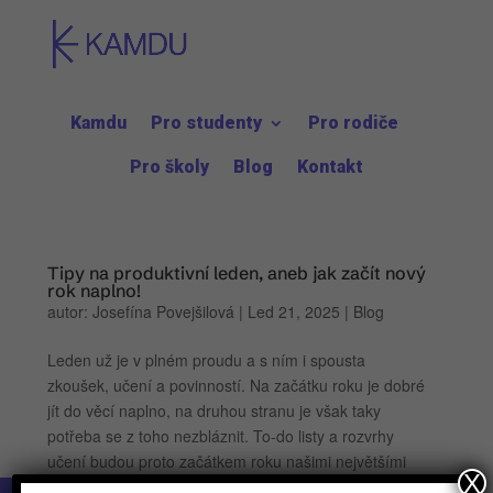
Kamdu
Pro studenty
Pro rodiče
Pro školy
Blog
Kontakt
Tipy na produktivní leden, aneb jak začít nový
rok naplno!
autor:
Josefína Povejšilová
|
Led 21, 2025
|
Blog
Leden už je v plném proudu a s ním i spousta
zkoušek, učení a povinností. Na začátku roku je dobré
jít do věcí naplno, na druhou stranu je však taky
potřeba se z toho nezbláznit. To-do listy a rozvrhy
učení budou proto začátkem roku našimi největšími
X
parťáky a víš,...