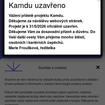
Kamdu uzavřeno
Vážení přátelé projektu Kamdu.
Děkujeme za návštěvu webových stránek.
Projekt je k 31/5/2026 oficiálně uzavřen.
Děkujeme Vám za dosavadní přízeň a důvěru. Do
Vaší další cesty Vám přejeme mnoho štěstí,
osobních i kariérních úspěchů.
Marie Froulíková, ředitelka
Obchodní podmínky
Souhlas s cookies
GDPR
Snažíme se vám nabídnout ty nejlepší služby, proto používáme k ukládání
a/nebo přístupu k informacím o zařízení technologie soubory cookies.
Butterflies For Future, z.ú. Londýnská 254/7,
Pokud nám pomůžete a budete souhlasit s jejich uložením, můžeme
Vinohrady
následně zlepšovat služby, které vám nabízíme. Nesouhlas nebo odvolání
Praha 2 120 00
souhlasu může nepříznivě ovlivnit určité vlastnosti a funkce. Děkujeme za
IČ 17615755
pochopení