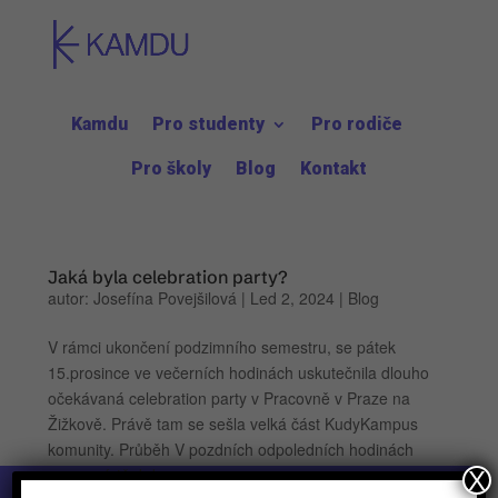
Kamdu
Pro studenty
Pro rodiče
Pro školy
Blog
Kontakt
Jaká byla celebration party?
autor:
Josefína Povejšilová
|
Led 2, 2024
|
Blog
V rámci ukončení podzimního semestru, se pátek
15.prosince ve večerních hodinách uskutečnila dlouho
očekávaná celebration party v Pracovně v Praze na
Žižkově. Právě tam se sešla velká část KudyKampus
komunity. Průběh V pozdních odpoledních hodinách
se na místě, kde se...
X