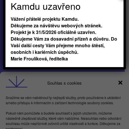
Kamdu uzavřeno
Vážení přátelé projektu Kamdu.
Děkujeme za návštěvu webových stránek.
Projekt je k 31/5/2026 oficiálně uzavřen.
Děkujeme Vám za dosavadní přízeň a důvěru. Do
Vaší další cesty Vám přejeme mnoho štěstí,
osobních i kariérních úspěchů.
Marie Froulíková, ředitelka
Obchodní podmínky
Souhlas s cookies
GDPR
Snažíme se vám nabídnout ty nejlepší služby, proto používáme k ukládání
a/nebo přístupu k informacím o zařízení technologie soubory cookies.
Butterflies For Future, z.ú. Londýnská 254/7,
Pokud nám pomůžete a budete souhlasit s jejich uložením, můžeme
Vinohrady
následně zlepšovat služby, které vám nabízíme. Nesouhlas nebo odvolání
Praha 2 120 00
souhlasu může nepříznivě ovlivnit určité vlastnosti a funkce. Děkujeme za
IČ 17615755
pochopení