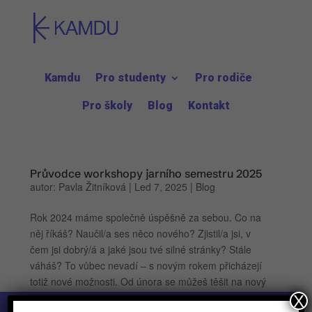
Kamdu
Pro studenty
Pro rodiče
Pro školy
Blog
Kontakt
Průvodce workshopy jarního semestru 2025
autor:
Pavla Žitníková
|
Led 7, 2025
|
Blog
Rok 2024 máme společně úspěšně za sebou. Co na
něj říkáš? Naučil/a ses něco nového? Zjistil/a jsi, v
čem jsi dobrý/á a jaké jsou tvé silné stránky? Stále
váháš? To vůbec nevadí – s novým rokem přicházejí
totiž nové možnosti. Od února se můžeš těšit na nový
semestr v...
X