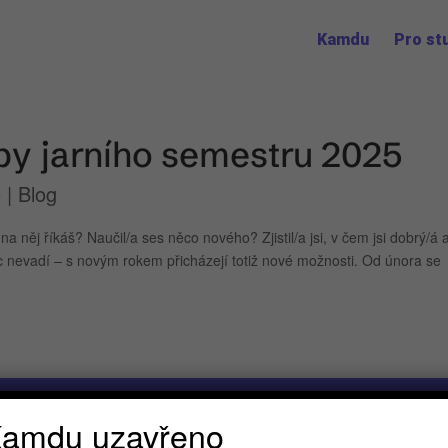
Kamdu
Pro st
y jarního semestru 2025
5
|
Blog
ěj říkáš? Naučil/a ses něco nového? Zjistil/a jsi, v čem jsi dobrý/á 
ec nevadí – s novým rokem přicházejí totiž nové možnosti. Od února se
amdu uzavřeno