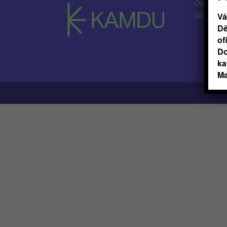
Obchodní
GDPR
Vá
Dě
of
Do
ka
Ma