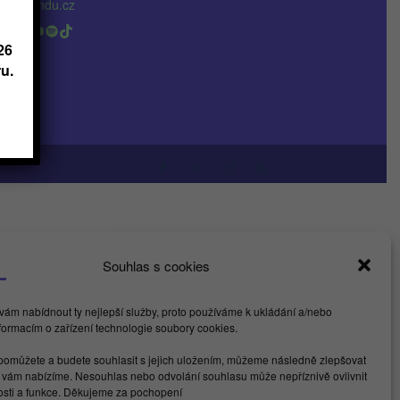
nfo@kamdu.cz
acebook
LinkedIn
Instagram
YouTube
Spotify
TikTok
26
u.
Souhlas s cookies
ám nabídnout ty nejlepší služby, proto používáme k ukládání a/nebo
nformacím o zařízení technologie soubory cookies.
omůžete a budete souhlasit s jejich uložením, můžeme následně zlepšovat
é vám nabízíme. Nesouhlas nebo odvolání souhlasu může nepříznivě ovlivnit
nosti a funkce. Děkujeme za pochopení