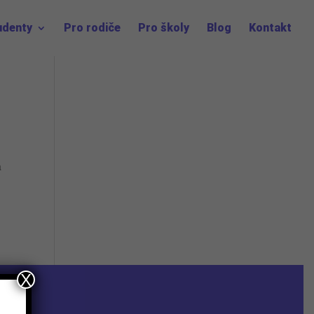
udenty
Pro rodiče
Pro školy
Blog
Kontakt
a
X