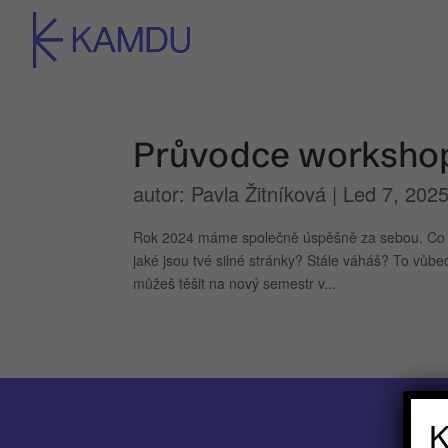
Průvodce workshop
autor:
Pavla Žitníková
|
Led 7, 202
Rok 2024 máme společně úspěšně za sebou. Co na n
jaké jsou tvé silné stránky? Stále váháš? To vůb
můžeš těšit na nový semestr v...
K