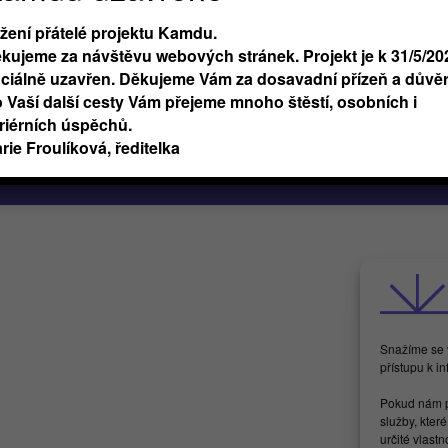
 podmínky
Butterflies For Future, z.ú.
i
Londýnská 254/7, Vinohrady
žení přátelé projektu Kamdu.
F
Praha 2 120 00
kujeme za návštěvu webových stránek. Projekt je k 31/5/20
IČ 17615755
iciálně uzavřen. Děkujeme Vám za dosavadní přízeň a důvěr
 Vaší další cesty Vám přejeme mnoho štěstí, osobních i
riérních úspěchů.
rie Froulíková, ředitelka
Snažíme se v
přístupu k i
Pokud nám p
služby, kter
určité vlast