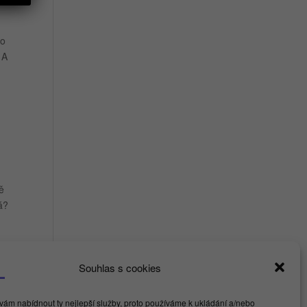
to
 A
ě
á?
Souhlas s cookies
ám nabídnout ty nejlepší služby, proto používáme k ukládání a/nebo