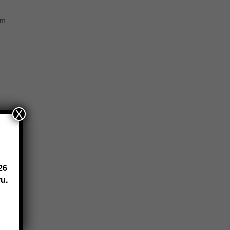
ím
X
na
26
u.