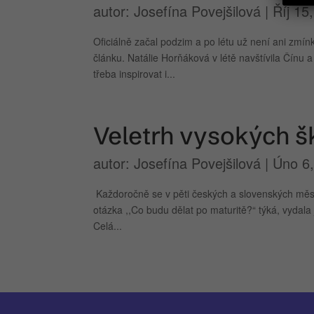
autor:
Josefína Povejšilová
|
Říj 15
Oficiálně začal podzim a po létu už není ani zmínk
článku. Natálie Horňáková v létě navštívila Čínu a
třeba inspirovat i...
Veletrh vysokých š
autor:
Josefína Povejšilová
|
Úno 6
Každoročně se v pěti českých a slovenských měs
otázka ,,Co budu dělat po maturitě?“ týká, vydal
Celá...