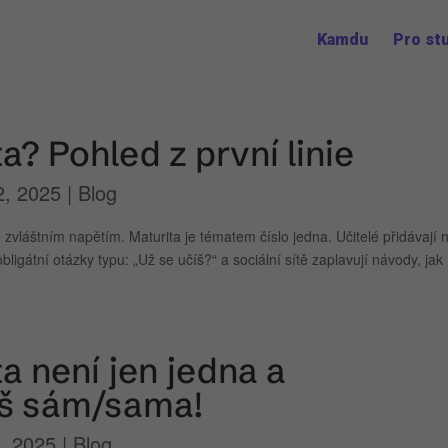
Kamdu
Pro st
a? Pohled z první linie
2, 2025
|
Blog
vláštním napětím. Maturita je tématem číslo jedna. Učitelé přidávají 
igátní otázky typu: „Už se učíš?“ a sociální sítě zaplavují návody, jak
a není jen jedna a
říš sám/sama!
, 2025
|
Blog