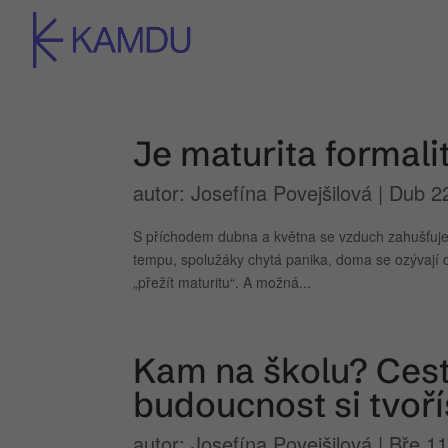
Je maturita formalit
autor:
Josefína Povejšilová
|
Dub 2
S příchodem dubna a května se vzduch zahušťuje z
tempu, spolužáky chytá panika, doma se ozývají obl
„přežít maturitu“. A možná...
Kam na školu? Cest
budoucnost si tvo
autor:
Josefína Povejšilová
|
Bře 11