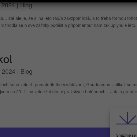
, 2024
|
Blog
a. Jisté ale je, že si na léto rád/a zavzpomínáš, a to třeba formou toho
 rozhodla se o své zážitky podělit a připomenout nám tak uplynulé léto.
kol
, 2024
|
Blog
tech koná veletrh pomaturitního vzdělávání, Gaudeamus. Jelikož se m
a jsem se 23. 1. na veletržní den v pražských Letňanech. Jak to probíh
Snažíme se v