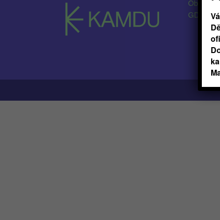
Obchodní
GDPR
Vá
Dě
of
Do
ka
Ma