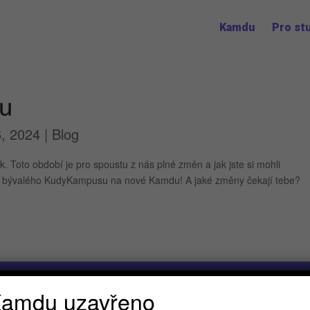
Kamdu
Pro st
ku
, 2024
|
Blog
ok. Toto období je pro spoustu z nás plné změn a jak jste si mohli
nd bývalého KudyKampusu na nové Kamdu! A jaké změny čekají tebe?
amdu uzavřeno