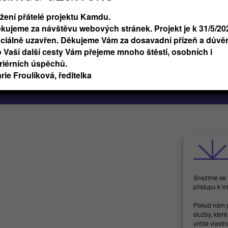
 podmínky
Butterflies For Future, z.ú.
i
Londýnská 254/7, Vinohrady
žení přátelé projektu Kamdu.
F
Praha 2 120 00
kujeme za návštěvu webových stránek. Projekt je k 31/5/20
IČ 17615755
iciálně uzavřen. Děkujeme Vám za dosavadní přízeň a důvěr
 Vaší další cesty Vám přejeme mnoho štěstí, osobních i
riérních úspěchů.
rie Froulíková, ředitelka
Snažíme se v
přístupu k i
Pokud nám p
služby, kter
určité vlast