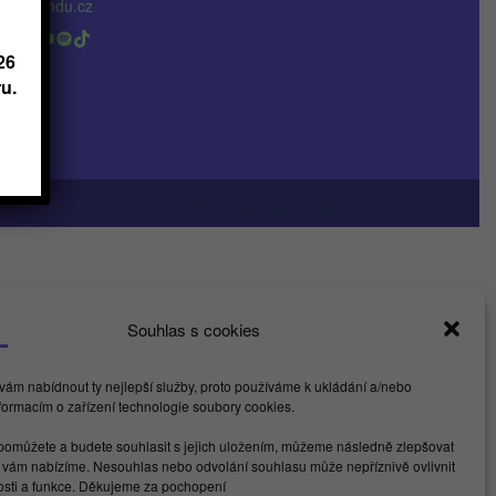
nfo@kamdu.cz
acebook
LinkedIn
Instagram
YouTube
Spotify
TikTok
26
u.
Souhlas s cookies
ám nabídnout ty nejlepší služby, proto používáme k ukládání a/nebo
nformacím o zařízení technologie soubory cookies.
omůžete a budete souhlasit s jejich uložením, můžeme následně zlepšovat
é vám nabízíme. Nesouhlas nebo odvolání souhlasu může nepříznivě ovlivnit
nosti a funkce. Děkujeme za pochopení