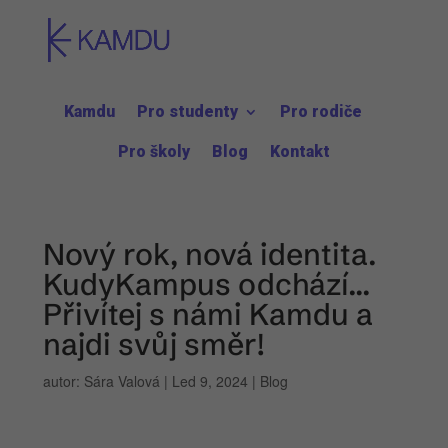
Kamdu
Pro studenty
Pro rodiče
Pro školy
Blog
Kontakt
Nový rok, nová identita.
KudyKampus odchází…
Přivítej s námi Kamdu a
najdi svůj směr!
autor:
Sára Valová
|
Led 9, 2024
|
Blog