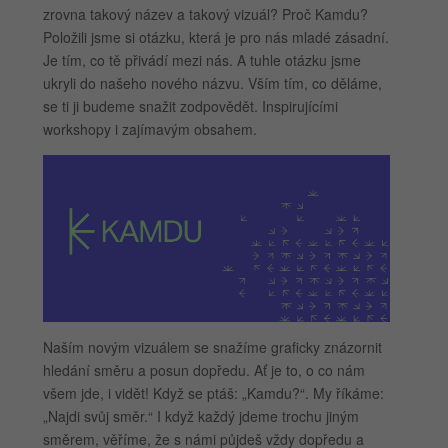
zrovna takový název a takový vizuál? Proč Kamdu?
Položili jsme si otázku, která je pro nás mladé zásadní.
Je tím, co tě přivádí mezi nás. A tuhle otázku jsme
ukryli do našeho nového názvu. Vším tím, co děláme,
se ti ji budeme snažit zodpovědět. Inspirujícími
workshopy i zajímavým obsahem.
Naším novým vizuálem se snažíme graficky znázornit
hledání směru a posun dopředu. Ať je to, o co nám
všem jde, i vidět! Když se ptáš: „Kamdu?“. My říkáme:
„Najdi svůj směr.“ I když každý jdeme trochu jiným
směrem, věříme, že s námi půjdeš vždy dopředu a