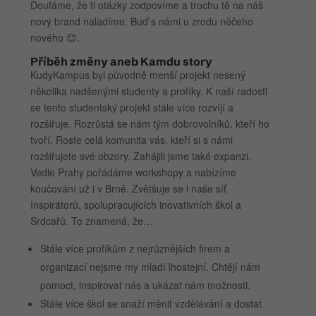
Doufáme, že ti otázky zodpovíme a trochu tě na náš
nový brand naladíme. Buď s námi u zrodu něčeho
nového 😊.
Příběh změny aneb Kamdu story
KudyKampus byl původně menší projekt nesený
několika nadšenými studenty a profíky. K naší radosti
se tento studentský projekt stále více rozvíjí a
rozšiřuje. Rozrůstá se nám tým dobrovolníků, kteří ho
tvoří. Roste celá komunita vás, kteří si s námi
rozšiřujete své obzory. Zahájili jsme také expanzi.
Vedle Prahy pořádáme workshopy a nabízíme
koučování už i v Brně. Zvětšuje se i naše síť
Inspirátorů, spolupracujících inovativních škol a
Srdcařů. To znamená, že…
Stále více profíkům z nejrůznějších firem a
organizací nejsme my mladí lhostejní. Chtějí nám
pomoct, inspirovat nás a ukázat nám možnosti.
Stále více škol se snaží měnit vzdělávání a dostat