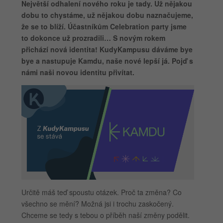
Největší odhalení nového roku je tady. Už nějakou
dobu to chystáme, už nějakou dobu naznačujeme,
že se to blíží. Účastníkům Celebration party jsme
to dokonce už prozradili… S novým rokem
přichází nová identita! KudyKampusu dáváme bye
bye a nastupuje Kamdu, naše nové lepší já. Pojď s
námi naši novou identitu přivítat.
Určitě máš teď spoustu otázek. Proč ta změna? Co
všechno se mění? Možná jsi i trochu zaskočený.
Chceme se tedy s tebou o příběh naší změny podělit.