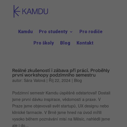
Kamdu
Pro studenty
Pro rodiče
Pro školy
Blog
Kontakt
Reálné zkušenosti i zábava při práci. Proběhly
první workshopy podzimního semestru
autor:
Sára Valová
|
Říj 22, 2024
|
Blog
Podzimní semestr Kamdu úspěšně odstartoval! Dostali
jsme první dávku inspirace, vědomostí a praxe. V
Praze jsme objevovali svět startupů, UX designu nebo
klinické farmacie. V Brně jsme hned na úvod mířili
vysoko během poznávání misí na Měsíc, nahlédli jsme
ale i do...