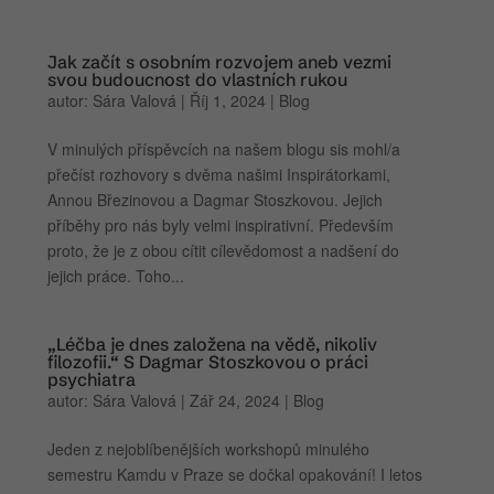
Jak začít s osobním rozvojem aneb vezmi
svou budoucnost do vlastních rukou
autor:
Sára Valová
|
Říj 1, 2024
|
Blog
V minulých příspěvcích na našem blogu sis mohl/a
přečíst rozhovory s dvěma našimi Inspirátorkami,
Annou Březinovou a Dagmar Stoszkovou. Jejich
příběhy pro nás byly velmi inspirativní. Především
proto, že je z obou cítit cílevědomost a nadšení do
jejich práce. Toho...
„Léčba je dnes založena na vědě, nikoliv
filozofii.“ S Dagmar Stoszkovou o práci
psychiatra
autor:
Sára Valová
|
Zář 24, 2024
|
Blog
Jeden z nejoblíbenějších workshopů minulého
semestru Kamdu v Praze se dočkal opakování! I letos