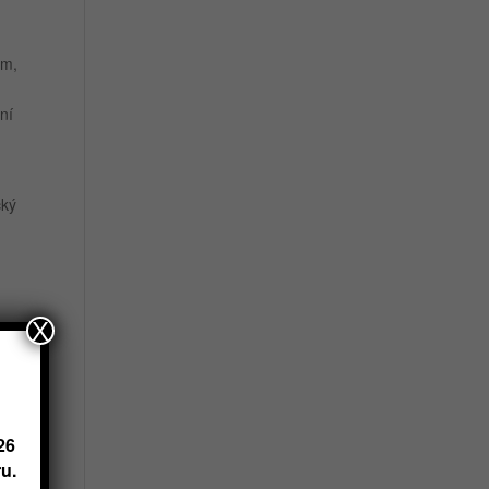
em,
ní
cký
X
e
 😊
26
u.