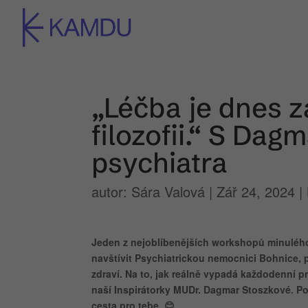
„Léčba je dnes z
filozofii.“ S Dag
psychiatra
autor:
Sára Valová
|
Zář 24, 2024
|
Jeden z nejoblíbenějších workshopů minulého
navštívit Psychiatrickou nemocnici Bohnice, p
zdraví. Na to, jak reálně vypadá každodenní pr
naší Inspirátorky MUDr. Dagmar Stoszkové. Po
cesta pro tebe.
😊