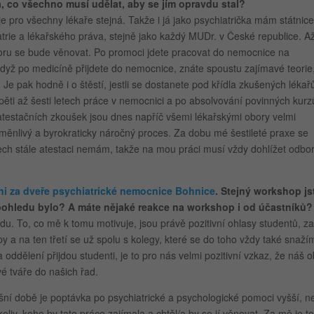
 co všechno musí udělat, aby se jím opravdu stal?
e pro všechny lékaře stejná. Takže i já jako psychiatrička mám státnice
iatrie a lékařského práva, stejně jako každý MUDr. v České republice. A
oru se bude věnovat. Po promoci jdete pracovat do nemocnice na
e když po medicíně přijdete do nemocnice, znáte spoustu zajímavé teorie
 Je pak hodně i o štěstí, jestli se dostanete pod křídla zkušených lékař
pěti až šesti letech práce v nemocnici a po absolvování povinných kurz
atestačních zkoušek jsou dnes napříč všemi lékařskými obory velmi
roměnlivý a byrokraticky náročný proces. Za dobu mé šestileté praxe se
letech stále atestaci nemám, takže na mou práci musí vždy dohlížet odbo
ni za dveře psychiatrické nemocnice Bohnice
. Stejný workshop js
 pohledu bylo? A máte nějaké reakce na workshop i od účastníků?
. To, co mě k tomu motivuje, jsou právě pozitivní ohlasy studentů, za
y a na ten třetí se už spolu s kolegy, které se do toho vždy také snaží
ddělení přijdou studenti, je to pro nás velmi pozitivní vzkaz, že náš o
 tváře do našich řad.
ešní době je poptávka po psychiatrické a psychologické pomoci vyšší, n
liv, koho by tato práce zajímala a chtěl/a by se jí věnovat. Za mě je to