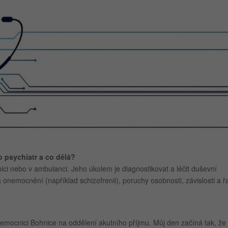
o psychiatr a co dělá?
nici nebo v ambulanci. Jeho úkolem je diagnostikovat a léčit duševní
 onemocnění (například schizofrenii), poruchy osobnosti, závislosti a ř
 nemocnici Bohnice na oddělení akutního příjmu. Můj den začíná tak, že