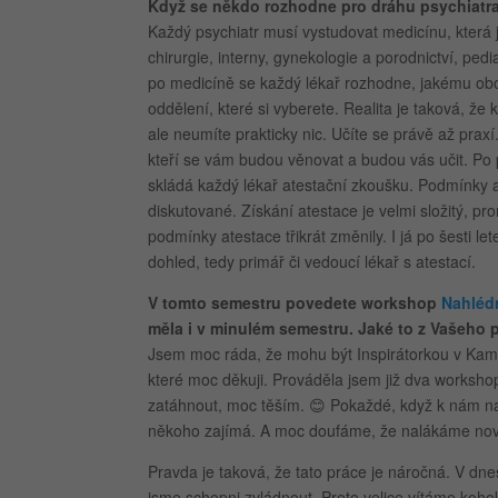
Když se někdo rozhodne pro dráhu psychiatra,
Každý psychiatr musí vystudovat medicínu, která j
chirurgie, interny, gynekologie a porodnictví, ped
po medicíně se každý lékař rozhodne, jakému ob
oddělení, které si vyberete. Realita je taková, ž
ale neumíte prakticky nic. Učíte se právě až praxí.
kteří se vám budou věnovat a budou vás učit. Po 
skládá každý lékař atestační zkoušku. Podmínky 
diskutované. Získání atestace je velmi složitý, p
podmínky atestace třikrát změnily. I já po šesti 
dohled, tedy primář či vedoucí lékař s atestací.
V tomto semestru povedete workshop
Nahléd
měla i v minulém semestru. Jaké to z Vašeho
Jsem moc ráda, že mohu být Inspirátorkou v Kamdu
které moc děkuji. Prováděla jsem již dva workshop
zatáhnout, moc těším. 😊 Pokaždé, když k nám na o
někoho zajímá. A moc doufáme, že nalákáme nové
Pravda je taková, že tato práce je náročná. V dn
jsme schopni zvládnout. Proto velice vítáme kohoko