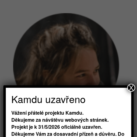
X
Kamdu uzavřeno
Vážení přátelé projektu Kamdu.
Děkujeme za návštěvu webových stránek.
Projekt je k 31/5/2026 oficiálně uzavřen.
Kristina Komárková
Děkujeme Vám za dosavadní přízeň a důvěru. Do
autor:
Marie Froulíková
|
Zář 14, 2020
|
Společenské