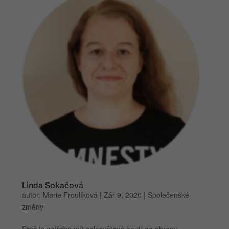
Linda Sokačová
autor:
Marie Froulíková
|
Zář 9, 2020
|
Společenské
změny
Proč je potřeba mít celosvětové hnutí na obranu