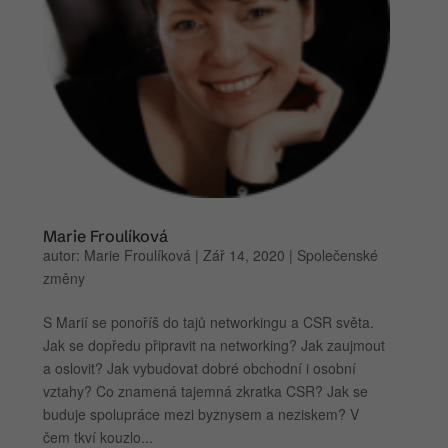
Marie Froulíková
autor:
Marie Froulíková
|
Zář 14, 2020
|
Společenské
změny
S Marií se ponoříš do tajů networkingu a CSR světa.
Jak se dopředu připravit na networking? Jak zaujmout
a oslovit? Jak vybudovat dobré obchodní i osobní
vztahy? Co znamená tajemná zkratka CSR? Jak se
buduje spolupráce mezi byznysem a neziskem? V
čem tkví kouzlo...