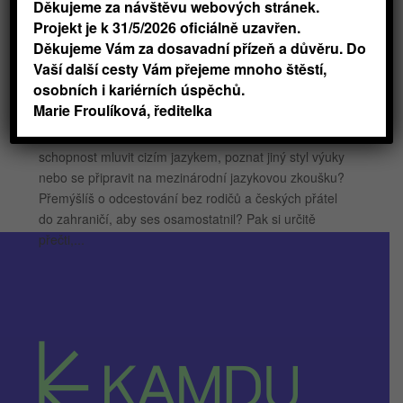
vyspávání. Konečně budeš mít prostor vzdělávat se
Děkujeme za návštěvu webových stránek.
podle...
Projekt je k 31/5/2026 oficiálně uzavřen.
Děkujeme Vám za dosavadní přízeň a důvěru. Do
Vaší další cesty Vám přejeme mnoho štěstí,
Měsíc v Oxfordu bez filtru: Před odletem
osobních i kariérních úspěchů.
autor:
Šárka Faicová
|
Zář 20, 2022
|
Blog
Marie Froulíková, ředitelka
Nevíš, jak strávit příští léto? Chceš si vylepšit
schopnost mluvit cizím jazykem, poznat jiný styl výuky
nebo se připravit na mezinárodní jazykovou zkoušku?
Přemýšlíš o odcestování bez rodičů a českých přátel
do zahraničí, aby ses osamostatnil? Pak si určitě
přečti,...