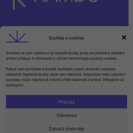
Obchodní podmínky
Souhlas s cookies
GDPR
Snažíme se vám nabídnout ty nejlepší služby, proto používáme k ukládání
a/nebo přístupu k informacím o zařízení technologie soubory cookies.
Butterflies For Future, z.ú. Londýnská 254/7,
Pokud nám pomůžete a budete souhlasit s jejich uložením, můžeme
Vinohrady
následně zlepšovat služby, které vám nabízíme. Nesouhlas nebo odvolání
Praha 2 120 00
souhlasu může nepříznivě ovlivnit určité vlastnosti a funkce. Děkujeme za
IČ 17615755
pochopení
Facebook
LinkedIn
Instagram
YouTube
Spotify
TikTok
Příjmout
info@kamdu.cz
Odmítnout
Zobrazit předvolby