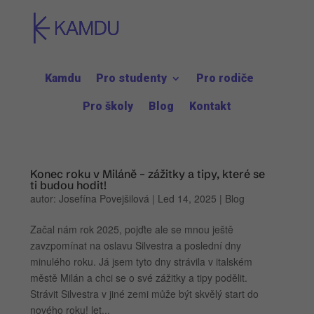
Kamdu
Pro studenty
Pro rodiče
Pro školy
Blog
Kontakt
Konec roku v Miláně – zážitky a tipy, které se
ti budou hodit!
autor:
Josefína Povejšilová
|
Led 14, 2025
|
Blog
Začal nám rok 2025, pojďte ale se mnou ještě
zavzpomínat na oslavu Silvestra a poslední dny
minulého roku. Já jsem tyto dny strávila v italském
městě Milán a chci se o své zážitky a tipy podělit.
Strávit Silvestra v jiné zemi může být skvělý start do
nového roku! let...