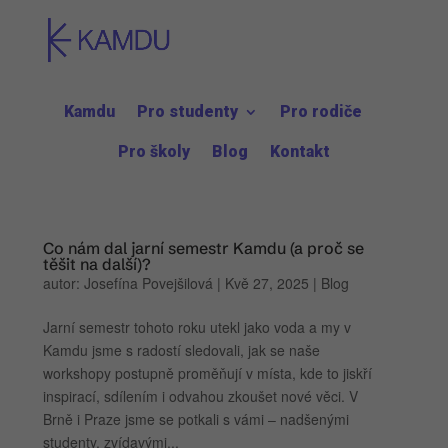
Kamdu
Pro studenty
Pro rodiče
Pro školy
Blog
Kontakt
Co nám dal jarní semestr Kamdu (a proč se
těšit na další)?
autor:
Josefína Povejšilová
|
Kvě 27, 2025
|
Blog
Jarní semestr tohoto roku utekl jako voda a my v
Kamdu jsme s radostí sledovali, jak se naše
workshopy postupně proměňují v místa, kde to jiskří
inspirací, sdílením i odvahou zkoušet nové věci. V
Brně i Praze jsme se potkali s vámi – nadšenými
studenty, zvídavými...