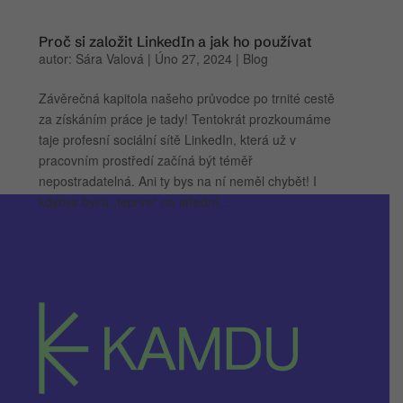
Proč si založit LinkedIn a jak ho používat
autor:
Sára Valová
|
Úno 27, 2024
|
Blog
Závěrečná kapitola našeho průvodce po trnité cestě
za získáním práce je tady! Tentokrát prozkoumáme
taje profesní sociální sítě LinkedIn, která už v
pracovním prostředí začíná být téměř
nepostradatelná. Ani ty bys na ní neměl chybět! I
kdybys byl/a „teprve“ na střední...