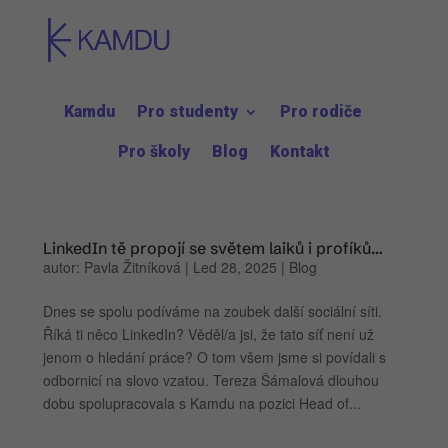
Kamdu
Pro studenty
Pro rodiče
Pro školy
Blog
Kontakt
LinkedIn tě propojí se světem laiků i profíků…
autor:
Pavla Žitníková
|
Led 28, 2025
|
Blog
Dnes se spolu podíváme na zoubek další sociální síti.
Říká ti něco LinkedIn? Věděl/a jsi, že tato síť není už
jenom o hledání práce? O tom všem jsme si povídali s
odbornicí na slovo vzatou. Tereza Šámalová dlouhou
dobu spolupracovala s Kamdu na pozici Head of...