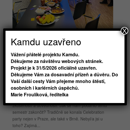
X
Kamdu uzavřeno
Vážení přátelé projektu Kamdu.
Děkujeme za návštěvu webových stránek.
Po stopách Celebration party 2024 v Brně i v
Praze
Projekt je k 31/5/2026 oficiálně uzavřen.
autor:
Pavla Žitníková
,
Josefína Povejšilová
|
Pro 17,
Děkujeme Vám za dosavadní přízeň a důvěru. Do
2024
|
Blog
Vaší další cesty Vám přejeme mnoho štěstí,
osobních i kariérních úspěchů.
Podzimní semestr máme úspěšně za sebou. Přinesl
Marie Froulíková, ředitelka
nám plno inspirativních workshopů, nových přátelství,
zkušeností a dovedností. Jak se nám podařilo tento
semestr zakončit? Tradičně se konala Celebration
party nejen v Praze, ale také v Brně. Nebyl/a jsi u
toho? Zajímá...