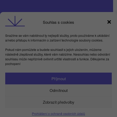
Obchodní podmínky
Souhlas s cookies
GDPR
Snažíme se vám nabídnout ty nejlepší služby, proto používáme k ukládání
a/nebo přístupu k informacím o zařízení technologie soubory cookies.
Butterflies For Future, z.ú. Londýnská 254/7,
Pokud nám pomůžete a budete souhlasit s jejich uložením, můžeme
Vinohrady
následně zlepšovat služby, které vám nabízíme. Nesouhlas nebo odvolání
Praha 2 120 00
souhlasu může nepříznivě ovlivnit určité vlastnosti a funkce. Děkujeme za
IČ 17615755
pochopení
Facebook
LinkedIn
Instagram
YouTube
Spotify
TikTok
Příjmout
info@kamdu.cz
Odmítnout
Zobrazit předvolby
Prohlášení o ochraně osobních údajů