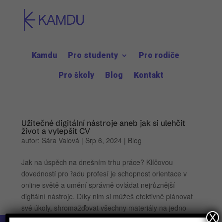
Kamdu
Pro studenty
Pro rodiče
Pro školy
Blog
Kontakt
Užitečné digitální nástroje aneb jak si ulehčit
život a vylepšit CV
autor:
Sára Valová
|
Srp 6, 2024
|
Blog
Jak na úspěch na dnešním trhu práce? Klíčovou
dovedností pro řadu profesí je schopnost orientace v
online světě a umění správně ovládat nejrůznější
digitální nástroje. Díky nim si můžeš efektivně plánovat
své úkoly, shromažďovat všechny materiály na jedno
X
místo, nebo...