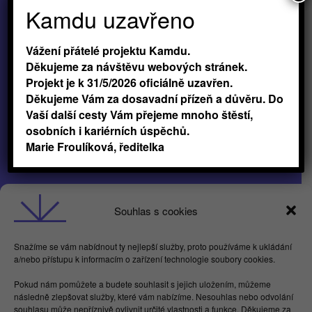
Kamdu uzavřeno
Vážení přátelé projektu Kamdu.
Děkujeme za návštěvu webových stránek.
Projekt je k 31/5/2026 oficiálně uzavřen.
Děkujeme Vám za dosavadní přízeň a důvěru. Do
Vaší další cesty Vám přejeme mnoho štěstí,
osobních i kariérních úspěchů.
Marie Froulíková, ředitelka
Obchodní podmínky
Souhlas s cookies
GDPR
Snažíme se vám nabídnout ty nejlepší služby, proto používáme k ukládání
a/nebo přístupu k informacím o zařízení technologie soubory cookies.
Butterflies For Future, z.ú. Londýnská 254/7,
Pokud nám pomůžete a budete souhlasit s jejich uložením, můžeme
Vinohrady
následně zlepšovat služby, které vám nabízíme. Nesouhlas nebo odvolání
Praha 2 120 00
souhlasu může nepříznivě ovlivnit určité vlastnosti a funkce. Děkujeme za