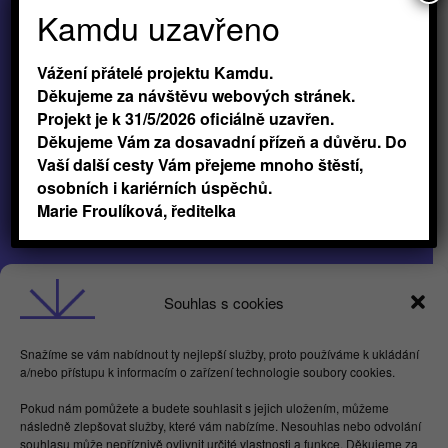
Kamdu uzavřeno
Vážení přátelé projektu Kamdu.
Děkujeme za návštěvu webových stránek.
Projekt je k 31/5/2026 oficiálně uzavřen.
Děkujeme Vám za dosavadní přízeň a důvěru. Do
Vaší další cesty Vám přejeme mnoho štěstí,
osobních i kariérních úspěchů.
Marie Froulíková, ředitelka
Obchodní podmínky
Souhlas s cookies
GDPR
Snažíme se vám nabídnout ty nejlepší služby, proto používáme k ukládání
a/nebo přístupu k informacím o zařízení technologie soubory cookies.
Butterflies For Future, z.ú. Londýnská 254/7,
Pokud nám pomůžete a budete souhlasit s jejich uložením, můžeme
Vinohrady
následně zlepšovat služby, které vám nabízíme. Nesouhlas nebo odvolání
Praha 2 120 00
souhlasu může nepříznivě ovlivnit určité vlastnosti a funkce. Děkujeme za