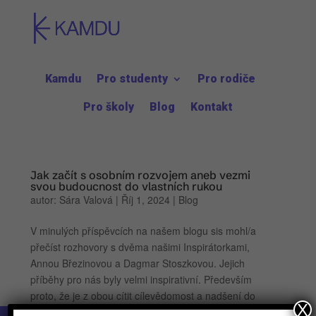
Kamdu
Pro studenty
Pro rodiče
Pro školy
Blog
Kontakt
Jak začít s osobním rozvojem aneb vezmi
svou budoucnost do vlastních rukou
autor:
Sára Valová
|
Říj 1, 2024
|
Blog
V minulých příspěvcích na našem blogu sis mohl/a
přečíst rozhovory s dvěma našimi Inspirátorkami,
Annou Březinovou a Dagmar Stoszkovou. Jejich
příběhy pro nás byly velmi inspirativní. Především
proto, že je z obou cítit cílevědomost a nadšení do
X
jejich práce. Toho...