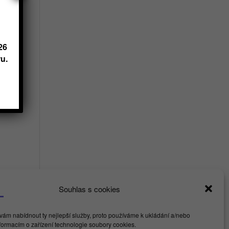
y.
26
u.
Souhlas s cookies
ám nabídnout ty nejlepší služby, proto používáme k ukládání a/nebo
nformacím o zařízení technologie soubory cookies.