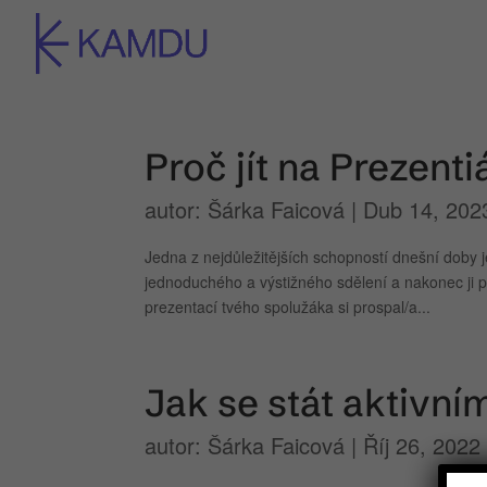
Proč jít na Prezent
autor:
Šárka Faicová
|
Dub 14, 202
Jedna z nejdůležitějších schopností dnešní doby 
jednoduchého a výstižného sdělení a nakonec ji př
prezentací tvého spolužáka si prospal/a...
Jak se stát aktivn
autor:
Šárka Faicová
|
Říj 26, 2022