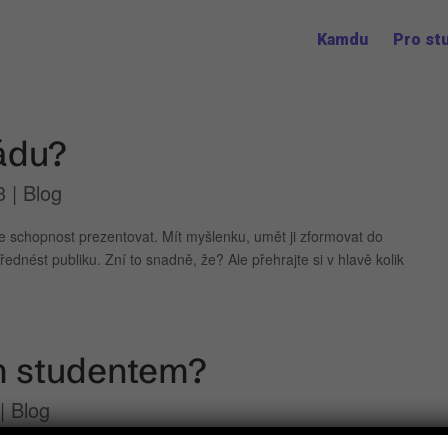
Kamdu
Pro st
iádu?
3
|
Blog
je schopnost prezentovat. Mít myšlenku, umět ji zformovat do
ednést publiku. Zní to snadně, že? Ale přehrajte si v hlavě kolik
ím studentem?
|
Blog