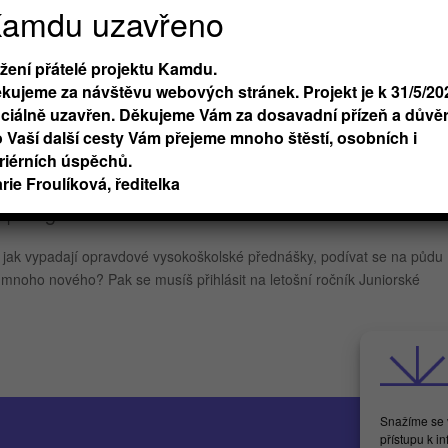
nemusí být něco, co skončí v momentě, kdy opustíš budovu střední škol
amdu uzavřeno
nětí, kam si podají přihlášku na vysokou či jakou práci chtějí vlastně
žení přátelé projektu Kamdu.
kujeme za návštěvu webových stránek. Projekt je k 31/5/20
iciálně uzavřen. Děkujeme Vám za dosavadní přízeň a důvěr
čerech na Juniorské
 Vaší další cesty Vám přejeme mnoho štěstí, osobních i
riérních úspěchů.
rie Froulíková, ředitelka
|
Blog
, jak vypadají opravdové vysokoškolské přednášky, podívat se na půdu
se mnoho nového? Pak se musíš přihlásit na letošní ročník Juniorské
Snažíme se v
přístupu k i