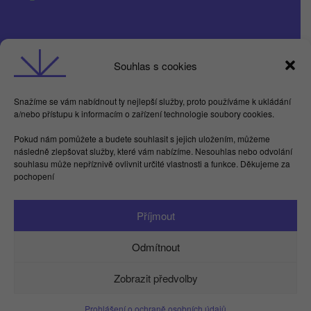
Obchodní podmínky
Souhlas s cookies
GDPR
Snažíme se vám nabídnout ty nejlepší služby, proto používáme k ukládání
a/nebo přístupu k informacím o zařízení technologie soubory cookies.
Butterflies For Future, z.ú. Londýnská 254/7,
Pokud nám pomůžete a budete souhlasit s jejich uložením, můžeme
Vinohrady
následně zlepšovat služby, které vám nabízíme. Nesouhlas nebo odvolání
Praha 2 120 00
souhlasu může nepříznivě ovlivnit určité vlastnosti a funkce. Děkujeme za
IČ 17615755
pochopení
Facebook
LinkedIn
Instagram
YouTube
Spotify
TikTok
Příjmout
info@kamdu.cz
Odmítnout
Zobrazit předvolby
Prohlášení o ochraně osobních údajů