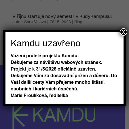
V říjnu startuje nový semestr v KudyKampusu!
autor:
Sára Valová
|
Zář 5, 2023
|
Blog
X
Říká se, že s podzimním počasím přichází na duši
Kamdu uzavřeno
splín. Léto odchází, teploty klesají, slunce zapadá
dříve… už to na tebe leze? Říkáš, že ano? Tak
nezoufej, máme pro tebe lék. I tento podzim se pro
Vážení přátelé projektu Kamdu.
tebe totiž chystá nová dávka inspirace praxí v
Děkujeme za návštěvu webových stránek.
KudyKampusu. A máme i...
Projekt je k 31/5/2026 oficiálně uzavřen.
Děkujeme Vám za dosavadní přízeň a důvěru. Do
Vaší další cesty Vám přejeme mnoho štěstí,
osobních i kariérních úspěchů.
Marie Froulíková, ředitelka