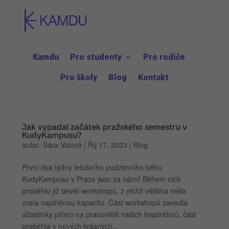
Kamdu
Pro studenty
Pro rodiče
Pro školy
Blog
Kontakt
Jak vypadal začátek pražského semestru v
KudyKampusu?
autor:
Sára Valová
|
Říj 17, 2023
|
Blog
První dva týdny letošního podzimního běhu
KudyKampusu v Praze jsou za námi! Během nich
proběhlo již devět workshopů, z nichž většina měla
zcela naplněnou kapacitu. Část workshopů zavedla
účastníky přímo na pracoviště našich Inspirátorů, část
proběhla v nových krásných...