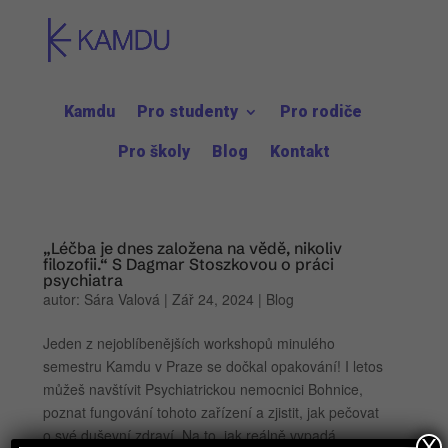
Kamdu
Pro studenty
Pro rodiče
Pro školy
Blog
Kontakt
„Léčba je dnes založena na vědě, nikoliv
filozofii.“ S Dagmar Stoszkovou o práci
psychiatra
autor:
Sára Valová
|
Zář 24, 2024
|
Blog
Jeden z nejoblíbenějších workshopů minulého
semestru Kamdu v Praze se dočkal opakování! I letos
můžeš navštívit Psychiatrickou nemocnici Bohnice,
poznat fungování tohoto zařízení a zjistit, jak pečovat
o své duševní zdraví. Na to, jak reálně vypadá
X