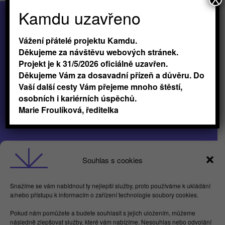
každodenní práce...
Kamdu uzavřeno
Vážení přátelé projektu Kamdu.
Děkujeme za návštěvu webových stránek.
Projekt je k 31/5/2026 oficiálně uzavřen.
Děkujeme Vám za dosavadní přízeň a důvěru. Do
Vaší další cesty Vám přejeme mnoho štěstí,
osobních i kariérních úspěchů.
Marie Froulíková, ředitelka
Obchodní podmínky
Souhlas s cookies
GDPR
Snažíme se vám nabídnout ty nejlepší služby, proto používáme k ukládání
a/nebo přístupu k informacím o zařízení technologie soubory cookies.
Butterflies For Future, z.ú. Londýnská 254/7,
Pokud nám pomůžete a budete souhlasit s jejich uložením, můžeme
Vinohrady
následně zlepšovat služby, které vám nabízíme. Nesouhlas nebo odvolání